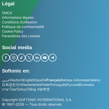
Légal
DMCA
Informations légales
Conditions d’utilisation
Politique de confidentialité
Cookie Policy
Paramètres des cookies
Social media
Softonic en:
عربي
Deutsch
English
Español
Français
Bahasa Indonesia
Italiano
日本語
한국어
Nederlands
Polski
Português
Русский
Svenska
ภาษาไทย
Türkçe
Tiếng Việt
中文
Copyright SOFTONIC INTERNATIONAL S.A.
© 1997–2026 — Tous droits réservés