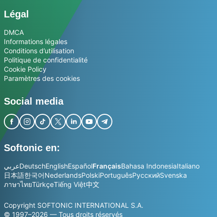
Légal
DMCA
Informations légales
Conditions d’utilisation
Politique de confidentialité
Cookie Policy
Paramètres des cookies
Social media
Softonic en:
عربي
Deutsch
English
Español
Français
Bahasa Indonesia
Italiano
日本語
한국어
Nederlands
Polski
Português
Русский
Svenska
ภาษาไทย
Türkçe
Tiếng Việt
中文
Copyright SOFTONIC INTERNATIONAL S.A.
© 1997–2026 — Tous droits réservés