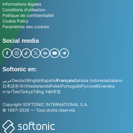
Informations légales
Conditions d’utilisation
Politique de confidentialité
Cookie Policy
Paramètres des cookies
Social media
Softonic en:
عربي
Deutsch
English
Español
Français
Bahasa Indonesia
Italiano
日本語
한국어
Nederlands
Polski
Português
Русский
Svenska
ภาษาไทย
Türkçe
Tiếng Việt
中文
Copyright SOFTONIC INTERNATIONAL S.A.
© 1997–2026 — Tous droits réservés