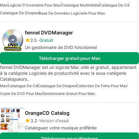
Mac
Logiciel D'inventaire Pour Mac
Catalogue Multimédia
Catalogue De Cd
Catalogue De Disques
Base De Données Logicielle Pour Mac
fennel DVDManager
2.5
Gratuit
Un gestionnaire de DVD fonctionnel
Télécharger gratuit pour Mac
fennel DVDManager est un logiciel Mac utile et gratuit, appartenant
à la catégorie Logiciels de productivité avec la sous-catégorie
Catalogueurs..
Mac
Catalogue De Cd
Catalogue De Disques
Collection De Films Pour Mac
Copie De DVD Pour Mac
Gestionnaire Gratuit Pour Mac
OrangeCD Catalog
3.2
Version d’essai
Cataloguez votre musique préférée
Télécharger pour Windows