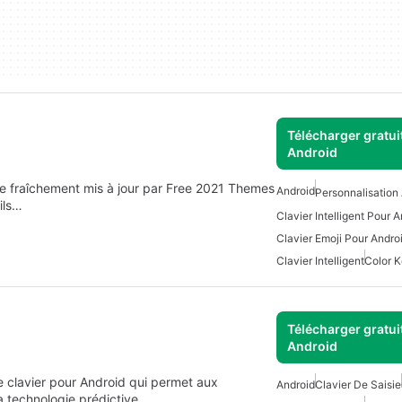
Télécharger gratui
Android
ile fraîchement mis à jour par Free 2021 Themes
Android
Personnalisation 
ils…
Clavier Intelligent Pour 
Clavier Emoji Pour Andro
Clavier Intelligent
Color 
Télécharger gratui
Android
e clavier pour Android qui permet aux
Android
Clavier De Saisie
sa technologie prédictive…