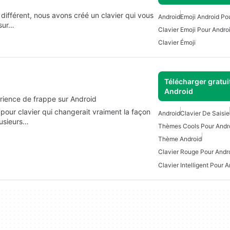
ifférent, nous avons créé un clavier qui vous
Android
Emoji Android Po
 sur…
Clavier Emoji Pour Andro
Clavier Émoji
Télécharger gratui
Android
érience de frappe sur Android
our clavier qui changerait vraiment la façon
Android
Clavier De Saisie
lusieurs…
Thèmes Cools Pour Andr
Thème Android
Clavier Rouge Pour Andr
Clavier Intelligent Pour 