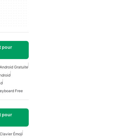
t pour
Android Gratuite
Android
id
Keyboard Free
t pour
Clavier Émoji