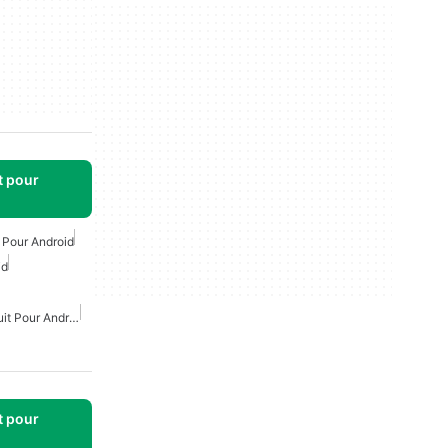
t pour
Pour Android
id
Créateur De Thème Gratuit Pour Android
t pour