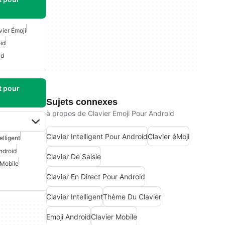
vier Émoji
id
id
t pour
Sujets connexes
à propos de Clavier Emoji Pour Android
Clavier Intelligent Pour Android
Clavier éMoji
elligent
Android
Clavier De Saisie
 Mobile
Clavier En Direct Pour Android
Clavier Intelligent
Thème Du Clavier
Emoji Android
Clavier Mobile