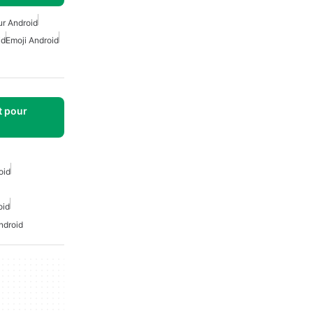
ur Android
id
Emoji Android
t pour
oid
oid
Android