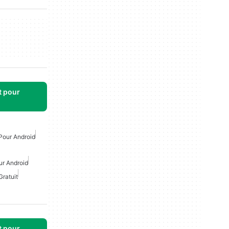
t pour
Pour Android
ur Android
Gratuit
t pour