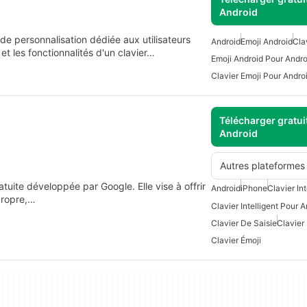
Android
 de personnalisation dédiée aux utilisateurs
Android
Emoji Android
Cla
et les fonctionnalités d'un clavier…
Emoji Android Pour Andro
Clavier Emoji Pour Andro
Télécharger gratui
Android
Autres plateformes
atuite développée par Google. Elle vise à offrir
Android
iPhone
Clavier Int
 propre,…
Clavier Intelligent Pour 
Clavier De Saisie
Clavier
Clavier Émoji