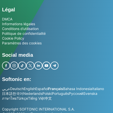
Légal
DMCA
Informations légales
Conditions d’utilisation
Politique de confidentialité
Cookie Policy
Paramètres des cookies
Social media
Softonic en:
عربي
Deutsch
English
Español
Français
Bahasa Indonesia
Italiano
日本語
한국어
Nederlands
Polski
Português
Русский
Svenska
ภาษาไทย
Türkçe
Tiếng Việt
中文
Copyright SOFTONIC INTERNATIONAL S.A.