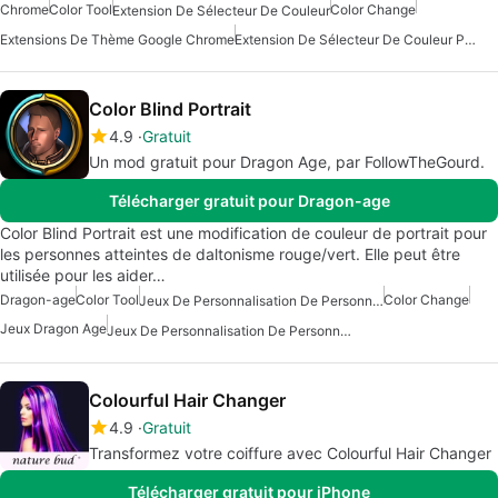
Chrome
Color Tool
Color Change
Extension De Sélecteur De Couleur
Extensions De Thème Google Chrome
Extension De Sélecteur De Couleur Pour Chrome
Color Blind Portrait
4.9
Gratuit
Un mod gratuit pour Dragon Age, par FollowTheGourd.
Télécharger gratuit pour Dragon-age
Color Blind Portrait est une modification de couleur de portrait pour
les personnes atteintes de daltonisme rouge/vert. Elle peut être
utilisée pour les aider…
Dragon-age
Color Tool
Color Change
Jeux De Personnalisation De Personnage
Jeux Dragon Age
Jeux De Personnalisation De Personnages Gratuits
Colourful Hair Changer
4.9
Gratuit
Transformez votre coiffure avec Colourful Hair Changer
Télécharger gratuit pour iPhone