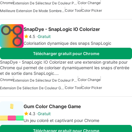
Chrome
Color Change
Extension De Sélecteur De Couleur Pour Chrome
Color Tool
Color Picker
Meilleure Extension De Mode Sombre Pour Chrome
SnapDye - SnapLogic IO Colorizer
4.5
Gratuit
Colorisation dynamique des snaps SnapLogic
Télécharger gratuit pour Chrome
SnapDye - SnapLogic IO Colorizer est une extension gratuite pour
Chrome qui permet de coloriser dynamiquement les snaps d'entrée
et de sortie dans SnapLogic.…
Chrome
Color Change
Extension De Sélecteur De Couleur Pour Chrome
Color Tool
Color Picker
Extension De Sélection De Couleur Gratuite
Gum Color Change Game
4.3
Gratuit
Un jeu coloré et captivant pour Chrome
Télécharger gratuit pour Chrome