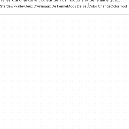
Stardew-valley
Jeux D'Animaux De Ferme
Mods De Jeu
Color Change
Color Tool