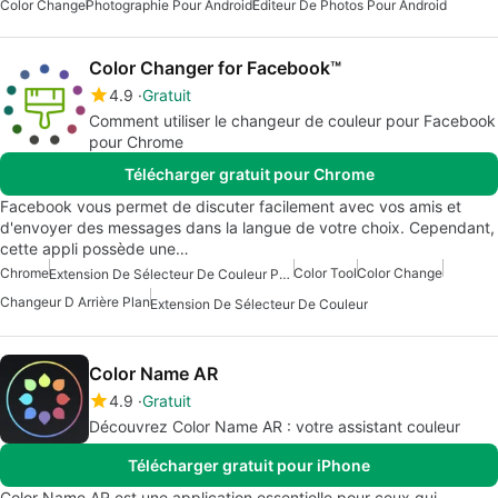
Color Change
Photographie Pour Android
Éditeur De Photos Pour Android
Color Changer for Facebook™
4.9
Gratuit
Comment utiliser le changeur de couleur pour Facebook
pour Chrome
Télécharger gratuit pour Chrome
Facebook vous permet de discuter facilement avec vos amis et
d'envoyer des messages dans la langue de votre choix. Cependant,
cette appli possède une…
Chrome
Color Tool
Color Change
Extension De Sélecteur De Couleur Pour Chrome
Changeur D Arrière Plan
Extension De Sélecteur De Couleur
Color Name AR
4.9
Gratuit
Découvrez Color Name AR : votre assistant couleur
Télécharger gratuit pour iPhone
Color Name AR est une application essentielle pour ceux qui