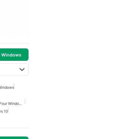
r Windows
 Windows
"Jeux De Démonstration Pour Windows"
ws 10