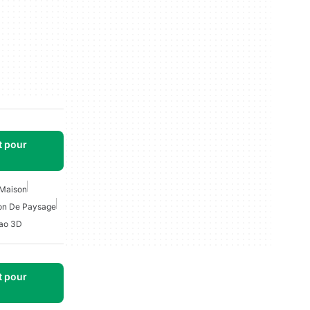
t pour
 Maison
on De Paysage
ao 3D
t pour