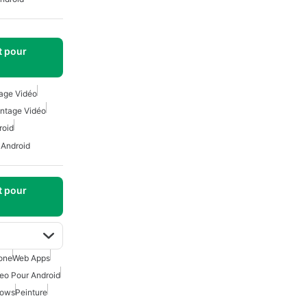
t pour
age Vidéo
ntage Vidéo
roid
 Android
t pour
one
Web Apps
eo Pour Android
dows
Peinture