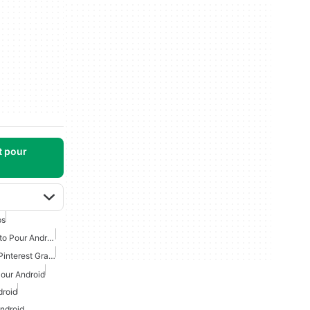
t pour
ps
Créateur De Collage Photo Pour Android
Téléchargeur De Vidéos Pinterest Gratuit Pour Android
Pour Android
droid
ndroid