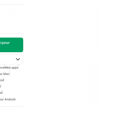
t pour
one
Web apps
our Mac
oid
1
id
our Android