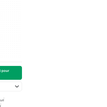
t pour
uit
t