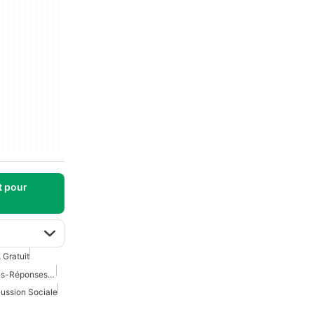
t pour
 Gratuit
Applications De Questions-Réponses En Intelligence Artificielle
ussion Sociale