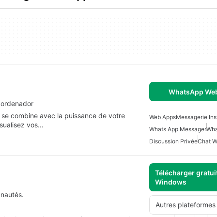
WhatsApp Web
 ordenador
r se combine avec la puissance de votre
Web Apps
Messagerie In
visualisez vos…
Whats App Messager
Wha
Discussion Privée
Chat 
Télécharger gratui
Windows
unautés.
Autres plateformes