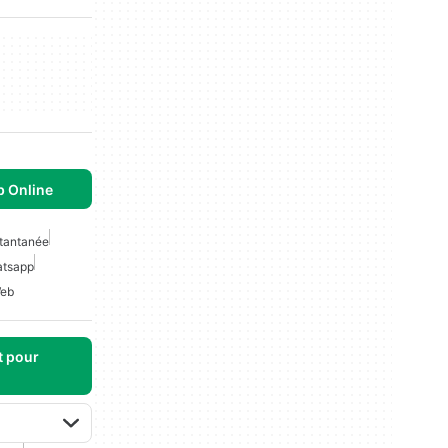
 Online
stantanée
tsapp
Web
t pour