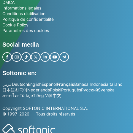
DMCA
Informations légales
Conditions d’utilisation
Politique de confidentialité
Cookie Policy
Paramètres des cookies
Social media
Softonic en:
عربي
Deutsch
English
Español
Français
Bahasa Indonesia
Italiano
日本語
한국어
Nederlands
Polski
Português
Русский
Svenska
ภาษาไทย
Türkçe
Tiếng Việt
中文
Copyright SOFTONIC INTERNATIONAL S.A.
© 1997–2026 — Tous droits réservés