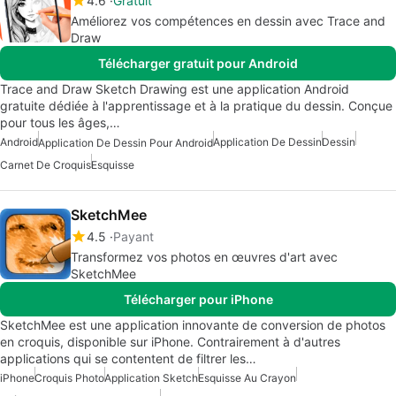
4.6
Gratuit
Améliorez vos compétences en dessin avec Trace and
Draw
Télécharger gratuit pour Android
Trace and Draw Sketch Drawing est une application Android
gratuite dédiée à l'apprentissage et à la pratique du dessin. Conçue
pour tous les âges,…
Android
Application De Dessin
Dessin
Application De Dessin Pour Android
Carnet De Croquis
Esquisse
SketchMee
4.5
Payant
Transformez vos photos en œuvres d'art avec
SketchMee
Télécharger pour iPhone
SketchMee est une application innovante de conversion de photos
en croquis, disponible sur iPhone. Contrairement à d'autres
applications qui se contentent de filtrer les…
iPhone
Croquis Photo
Application Sketch
Esquisse Au Crayon