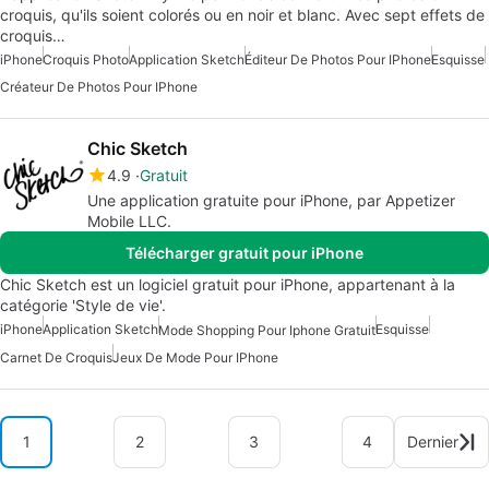
croquis, qu'ils soient colorés ou en noir et blanc. Avec sept effets de
croquis…
iPhone
Croquis Photo
Application Sketch
Éditeur De Photos Pour IPhone
Esquisse
Créateur De Photos Pour IPhone
Chic Sketch
4.9
Gratuit
Une application gratuite pour iPhone, par Appetizer
Mobile LLC.
Télécharger gratuit pour iPhone
Chic Sketch est un logiciel gratuit pour iPhone, appartenant à la
catégorie 'Style de vie'.
iPhone
Application Sketch
Esquisse
Mode Shopping Pour Iphone Gratuit
Carnet De Croquis
Jeux De Mode Pour IPhone
1
2
3
4
Dernier