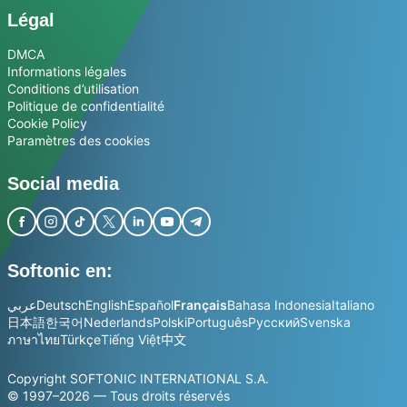
Légal
DMCA
Informations légales
Conditions d’utilisation
Politique de confidentialité
Cookie Policy
Paramètres des cookies
Social media
Softonic en:
عربي
Deutsch
English
Español
Français
Bahasa Indonesia
Italiano
日本語
한국어
Nederlands
Polski
Português
Русский
Svenska
ภาษาไทย
Türkçe
Tiếng Việt
中文
Copyright SOFTONIC INTERNATIONAL S.A.
© 1997–2026 — Tous droits réservés