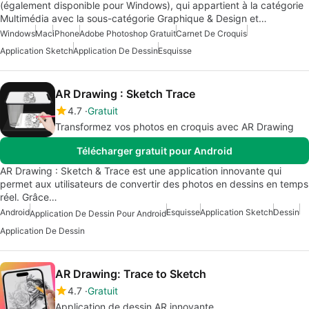
(également disponible pour Windows), qui appartient à la catégorie
Multimédia avec la sous-catégorie Graphique & Design et…
Windows
Mac
iPhone
Adobe Photoshop Gratuit
Carnet De Croquis
Application Sketch
Application De Dessin
Esquisse
AR Drawing : Sketch Trace
4.7
Gratuit
Transformez vos photos en croquis avec AR Drawing
Télécharger gratuit pour Android
AR Drawing : Sketch & Trace est une application innovante qui
permet aux utilisateurs de convertir des photos en dessins en temps
réel. Grâce…
Android
Esquisse
Application Sketch
Dessin
Application De Dessin Pour Android
Application De Dessin
AR Drawing: Trace to Sketch
4.7
Gratuit
Application de dessin AR innovante