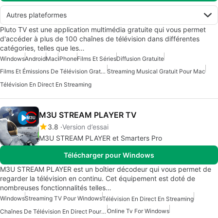
Autres plateformes
Pluto TV est une application multimédia gratuite qui vous permet
d'accéder à plus de 100 chaînes de télévision dans différentes
catégories, telles que les…
Windows
Android
Mac
iPhone
Films Et Séries
Diffusion Gratuite
Films Et Émissions De Télévision Gratuits Pour Windows
Streaming Musical Gratuit Pour Mac
Télévision En Direct En Streaming
M3U STREAM PLAYER TV
3.8
Version d’essai
M3U STREAM PLAYER et Smarters Pro
Télécharger pour Windows
M3U STREAM PLAYER est un boîtier décodeur qui vous permet de
regarder la télévision en continu. Cet équipement est doté de
nombreuses fonctionnalités telles…
Windows
Streaming TV Pour Windows
Télévision En Direct En Streaming
Online Tv For Windows
Chaînes De Télévision En Direct Pour Windows