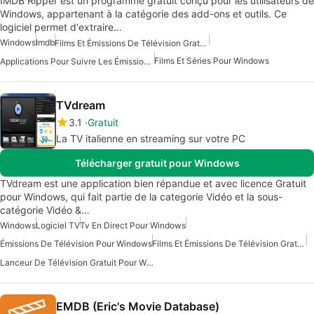
IMDB Ripper est un programme gratuit conçu pour les utilisateurs de
Windows, appartenant à la catégorie des add-ons et outils. Ce
logiciel permet d'extraire…
Windows
Imdb
Films Et Émissions De Télévision Gratuits Pour Windows
Films Et Séries Pour Windows
Applications Pour Suivre Les Émissions De Télévision Et Les Films
TVdream
3.1
Gratuit
La TV italienne en streaming sur votre PC
Télécharger gratuit pour Windows
TVdream est une application bien répandue et avec licence Gratuit
pour Windows, qui fait partie de la categorie Vidéo et la sous-
catégorie Vidéo &…
Windows
Logiciel TV
Tv En Direct Pour Windows
Émissions De Télévision Pour Windows
Films Et Émissions De Télévision Gratuits Pour Windows
Lanceur De Télévision Gratuit Pour Windows
EMDB (Eric's Movie Database)