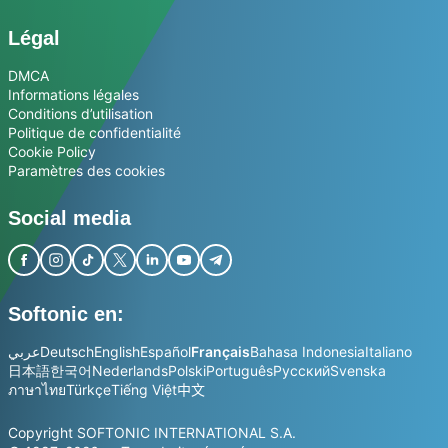
Légal
DMCA
Informations légales
Conditions d’utilisation
Politique de confidentialité
Cookie Policy
Paramètres des cookies
Social media
Softonic en:
عربي
Deutsch
English
Español
Français
Bahasa Indonesia
Italiano
日本語
한국어
Nederlands
Polski
Português
Русский
Svenska
ภาษาไทย
Türkçe
Tiếng Việt
中文
Copyright SOFTONIC INTERNATIONAL S.A.