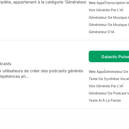
plète, appartenant à la catégorie 'Générateur
Web Apps
Transcription M
Voix Générée Par L'IA
Générateur De Musique A
Générateur De Musique 
Générateur D'IA
Galactic Puls
dcasts
ux utilisateurs de créer des podcasts générés
Web Apps
Générateur De 
 compétences en…
Texte De Synthèse Vocal
Voix Générée Par L'IA
Générateur De Podcast I
Texte AI À La Parole