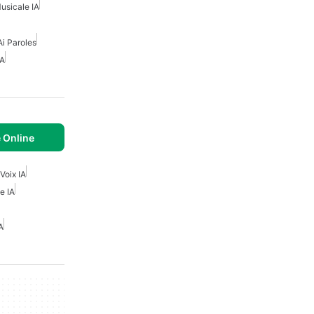
usicale IA
i Paroles
IA
e Online
Voix IA
e IA
A