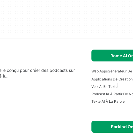
Rome AI On
icielle conçu pour créer des podcasts sur
Web Apps
Générateur De 
té à…
Voix AI En Texte
Podcast IA À Partir De N
Texte AI À La Parole
Earkind On