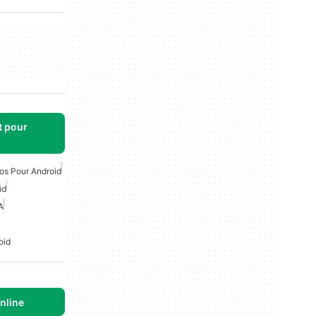
t pour
os Pour Android
id
A
oid
nline