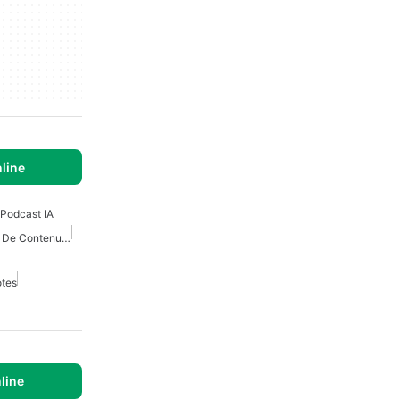
line
Podcast IA
Applications De Creation De Contenu Avec Intelligence Artificielle
otes
line