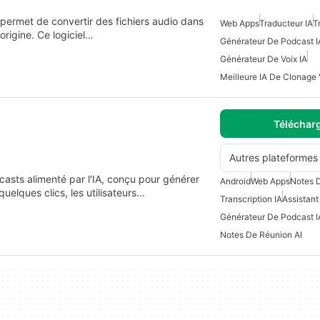
permet de convertir des fichiers audio dans
Web Apps
Traducteur IA
T
origine. Ce logiciel…
Générateur De Podcast I
Générateur De Voix IA
Meilleure IA De Clonage 
Téléchar
Autres plateformes
asts alimenté par l'IA, conçu pour générer
Android
Web Apps
Notes D
uelques clics, les utilisateurs…
Transcription IA
Assistant
Générateur De Podcast I
Notes De Réunion AI