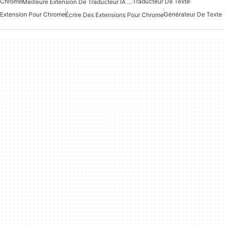
Chrome
Traducteur De Texte
Meilleure Extension De Traducteur IA Pour Chrome
Extension Pour Chrome
Générateur De Texte
Écrire Des Extensions Pour Chrome