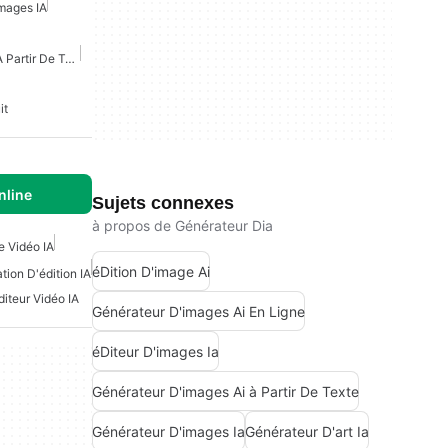
mages IA
Générateur D'images AI À Partir De Texte Gratuit
it
nline
Sujets connexes
à propos de Générateur Dia
e Vidéo IA
éDition D'image Ai
tion D'édition IA
diteur Vidéo IA
Générateur D'images Ai En Ligne
éDiteur D'images Ia
Générateur D'images Ai à Partir De Texte
Générateur D'images Ia
Générateur D'art Ia