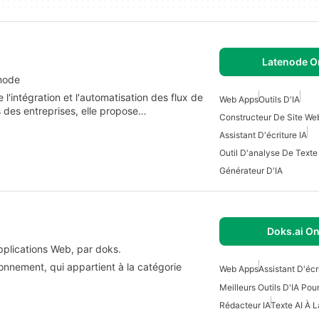
Latenode O
enode
l'intégration et l'automatisation des flux de
Web Apps
Outils D'IA
 des entreprises, elle propose…
Constructeur De Site We
Assistant D'écriture IA
Outil D'analyse De Texte
Générateur D'IA
Doks.ai On
plications Web, par doks.
onnement, qui appartient à la catégorie
Web Apps
Assistant D'écr
Meilleurs Outils D'IA Pou
Rédacteur IA
Texte AI À L