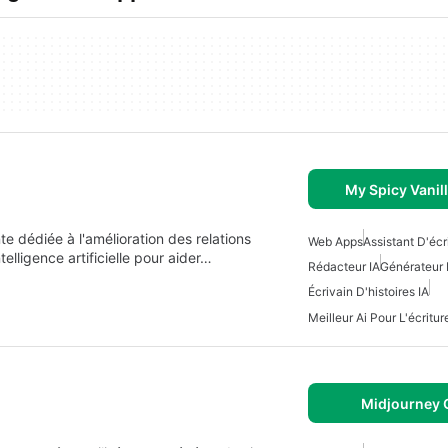
My Spicy Vanil
e dédiée à l'amélioration des relations
Web Apps
Assistant D'écr
elligence artificielle pour aider…
Rédacteur IA
Générateur 
Écrivain D'histoires IA
Meilleur Ai Pour L'écritu
Midjourney 