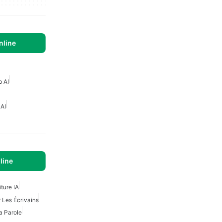
nline
b AI
 AI
line
iture IA
r Les Écrivains
a Parole