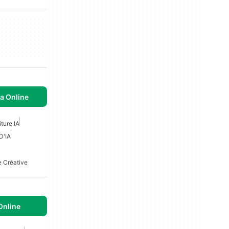
la Online
iture IA
D'IA
re Créative
Online