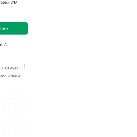
ateur D'IA
line
t IA
Applications De Creation D Art Avec Intelligence Artificielle
ling Vidéo AI