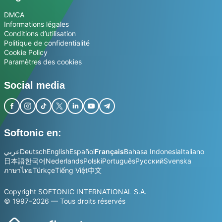
DMCA
Informations légales
Conditions d’utilisation
Politique de confidentialité
Cookie Policy
Paramètres des cookies
Social media
Softonic en:
عربي
Deutsch
English
Español
Français
Bahasa Indonesia
Italiano
日本語
한국어
Nederlands
Polski
Português
Русский
Svenska
ภาษาไทย
Türkçe
Tiếng Việt
中文
Copyright SOFTONIC INTERNATIONAL S.A.
© 1997–2026 — Tous droits réservés