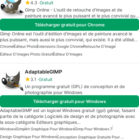
4.3
Gratuit
Gimp Online - L'outil de retouche d'images et de
peinture avancé le plus puissant et le plus convivial qui
soit
Télécharger gratuit pour Chrome
Gimp Online est l'outil d'édition d'images et de peinture avancé le
plus puissant, mais aussi le plus convivial, qui existe. Il a été utilisé…
Chrome
Éditeur Photo
Extensions Google Chrome
Retouche D'Image
Éditeur D'images Photo Gratuit
Éditeur D'Images
AdaptableGIMP
3.1
Gratuit
Un programme gratuit (GPL) de conception et de
photographie pour Windows
Télécharger gratuit pour Windows
AdaptableGIMP est un logiciel Windows gratuit (gpl) génial, faisant
partie de la catégorie Logiciels de design et de photographie avec
la sous-catégorie Editeurs graphiques…
Windows
Gimp
Art Graphique Pour Windows
Gimp Pour Windows 7
Design Graphique Pour Windows
Conception Graphique Gratuite Pour Windows