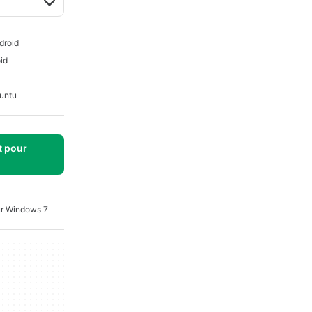
droid
id
untu
t pour
ur Windows 7