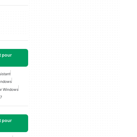
t pour
istant
Windows
our Windows
 7
t pour