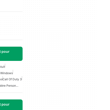
t pour
tuit
r Windows
ws
Call Of Duty 3
Jeux De Tireur À La Première Personne Gratuits Pour Windows
t pour