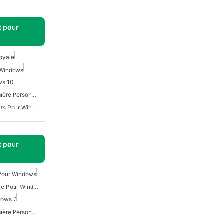
t pour
oyale
 Windows
ws 10
Jeux De Tireur À La Première Personne Pour Windows
Jeux Battle Royale Gratuits Pour Windows
t pour
 Pour Windows
Jouer À Des Jeux En Ligne Pour Windows 7
dows 7
Jeux De Tireur À La Première Personne Gratuits Pour Windows