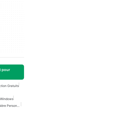
t pour
tion Gratuits
r Windows
Jeux De Tireur À La Première Personne Gratuits Pour Windows