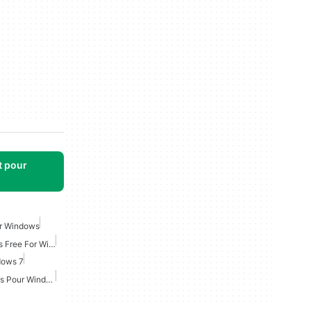
t pour
ur Windows
Online Multiplayer Games Free For Windows
dows 7
Jeux Multijoueurs Gratuits Pour Windows