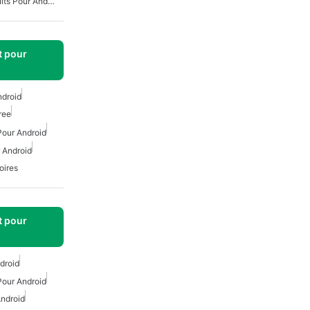
Jeux De Simulation Gratuits Pour Android
t pour
ndroid
ree
Pour Android
 Android
oires
t pour
droid
Pour Android
Android