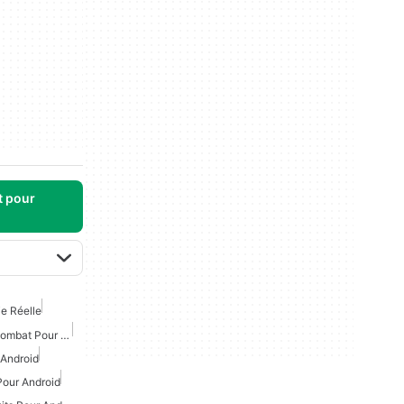
t pour
e Réelle
Jeux De Simulateur De Combat Pour Android
 Android
Pour Android