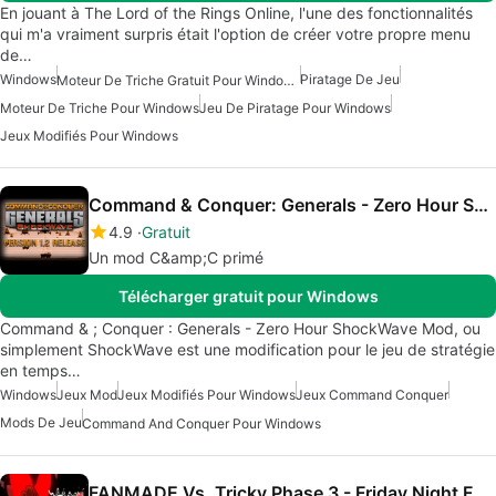
En jouant à The Lord of the Rings Online, l'une des fonctionnalités
qui m'a vraiment surpris était l'option de créer votre propre menu
de…
Windows
Piratage De Jeu
Moteur De Triche Gratuit Pour Windows
Moteur De Triche Pour Windows
Jeu De Piratage Pour Windows
Jeux Modifiés Pour Windows
Command & Conquer: Generals - Zero Hour ShockWave Mod
4.9
Gratuit
Un mod C&amp;C primé
Télécharger gratuit pour Windows
Command & ; Conquer : Generals - Zero Hour ShockWave Mod, ou
simplement ShockWave est une modification pour le jeu de stratégie
en temps…
Windows
Jeux Mod
Jeux Modifiés Pour Windows
Jeux Command Conquer
Mods De Jeu
Command And Conquer Pour Windows
FANMADE Vs. Tricky Phase 3 - Friday Night Funkin' Mod