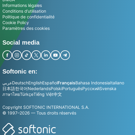
Informations légales
Conditions d’utilisation
Politique de confidentialité
Cookie Policy
Paramètres des cookies
Social media
Softonic en:
عربي
Deutsch
English
Español
Français
Bahasa Indonesia
Italiano
日本語
한국어
Nederlands
Polski
Português
Русский
Svenska
ภาษาไทย
Türkçe
Tiếng Việt
中文
Copyright SOFTONIC INTERNATIONAL S.A.
© 1997–2026 — Tous droits réservés