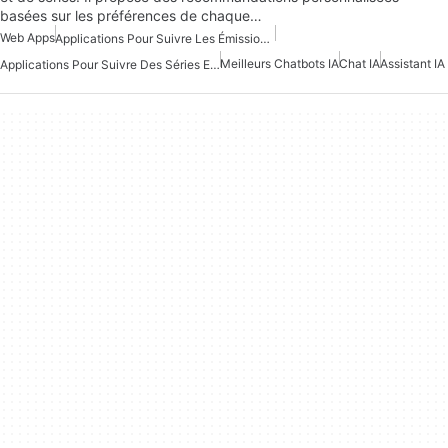
basées sur les préférences de chaque…
Web Apps
Applications Pour Suivre Les Émissions De Télévision Et Les Films
Meilleurs Chatbots IA
Chat IA
Assistant IA
Applications Pour Suivre Des Séries Et Des Films