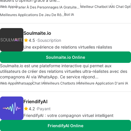
leaders d'opinion grâce à une…
Web Apps
Meilleur Chatbot IA
Ai Chat Gpt
Parler À Des Personnages IA Gratuitement
Bot IA
Meilleures Applications De Jeu De Rôle AI
Soulmaite.io
4.5
Souscription
Une expérience de relations virtuelles réalistes
Soulmaite.io Online
Soulmaite.io est une plateforme interactive qui permet aux
utilisateurs de créer des relations virtuelles ultra-réalistes avec des
compagnons AI via WhatsApp. Ce service répond…
Web Apps
Whatsapp
Chat IA
Meilleurs Chatbots IA
Meilleure Application D'ami IA
FriendifyAI
4.2
Payant
FriendifyAI : votre compagnon virtuel intelligent
FriendifyAI Online