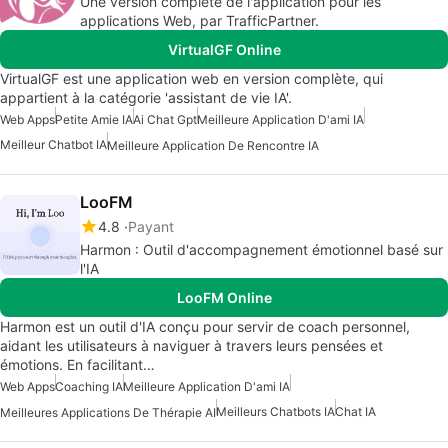
Une version complète de l'application pour les
applications Web, par TrafficPartner.
VirtualGF Online
VirtualGF est une application web en version complète, qui
appartient à la catégorie 'assistant de vie IA'.
Web Apps
Petite Amie IA
Ai Chat Gpt
Meilleure Application D'ami IA
Meilleur Chatbot IA
Meilleure Application De Rencontre IA
LooFM
4.8
Payant
Harmon : Outil d'accompagnement émotionnel basé sur
l'IA
LooFM Online
Harmon est un outil d'IA conçu pour servir de coach personnel,
aidant les utilisateurs à naviguer à travers leurs pensées et
émotions. En facilitant…
Web Apps
Coaching IA
Meilleure Application D'ami IA
Meilleurs Chatbots IA
Chat IA
Meilleures Applications De Thérapie AI