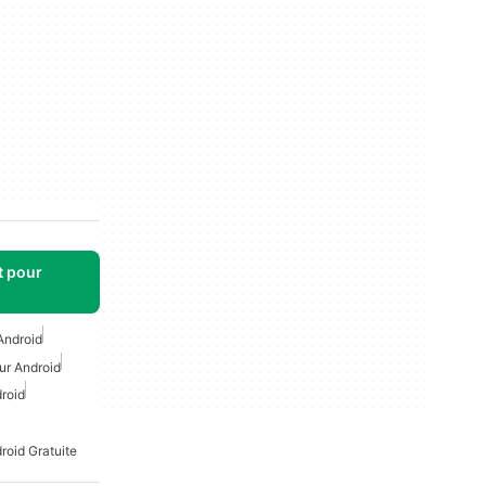
t pour
Android
r Android
roid
oid Gratuite