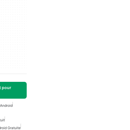
t pour
 Android
uit
oid Gratuite