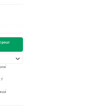
t pour
rome
 7
roid