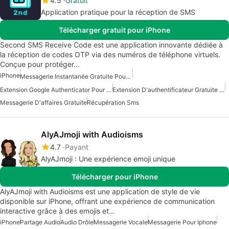
4.5
Gratuit
Application pratique pour la réception de SMS
Télécharger gratuit pour iPhone
Second SMS Receive Code est une application innovante dédiée à
la réception de codes OTP via des numéros de téléphone virtuels.
Conçue pour protéger…
iPhone
Messagerie Instantanée Gratuite Pour IPhone
Extension Google Authenticator Pour IPhone
Extension D'authentificateur Gratuite Pour IPhone
Messagerie D'affaires Gratuite
Récupération Sms
AlyAJmoji with Audioisms
4.7
Payant
AlyAJmoji : Une expérience emoji unique
Télécharger pour iPhone
AlyAJmoji with Audioisms est une application de style de vie
disponible sur iPhone, offrant une expérience de communication
interactive grâce à des emojis et…
iPhone
Partage Audio
Audio Drôle
Messagerie Vocale
Messagerie Pour Iphone