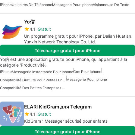
iPhone
Utilitaires De Téléphone
Messagerie Pour Iphone
Visionneuse De Texte
Yo信
4.1
Gratuit
Un programme gratuit pour iPhone, par Dalian Huatian
Yunxin Network Technology Co. Ltd.
Télécharger gratuit pour iPhone
Yo信 est une application gratuite pour iPhone, qui appartient à la
catégorie 'Productivité'.
iPhone
Crm Pour Iphone
Messagerie Instantanée Pour Iphone
Messagerie Pour Iphone
Comptabilité Gratuite Pour Petites Entreprises Pour IPhone
Comptabilité Des Petites Entreprises Pour IPhone
ELARI KidGram для Telegram
4.1
Gratuit
KidGram : Messager sécurisé pour enfants
Télécharger gratuit pour iPhone