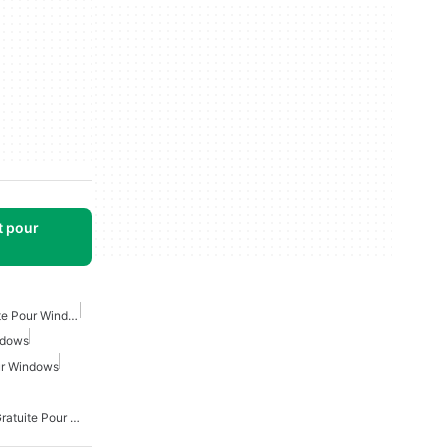
t pour
Suite Bureautique Gratuite Pour Windows
ndows
our Windows
Visionneuse De Bureau Gratuite Pour Windows