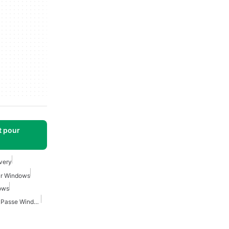
t pour
very
our Windows
ows
Récupération De Mot De Passe Windows Pour Windows