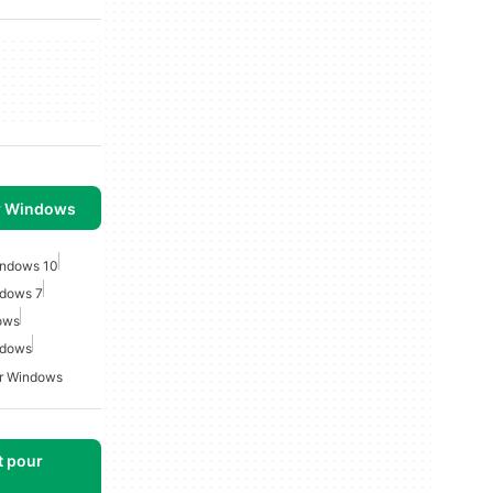
r Windows
indows 10
ndows 7
ows
ndows
or Windows
t pour