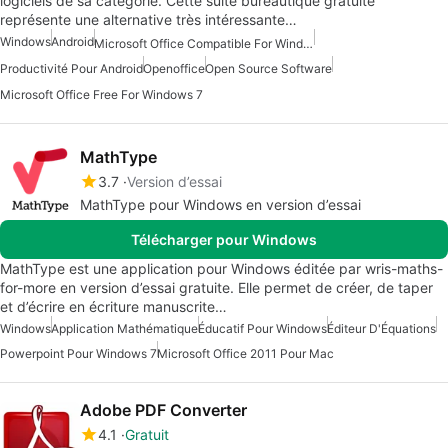
logiciels de sa catégorie. Cette suite bureautique gratuite
représente une alternative très intéressante…
Windows
Android
Microsoft Office Compatible For Windows 7
Productivité Pour Android
Openoffice
Open Source Software
Microsoft Office Free For Windows 7
MathType
3.7
Version d’essai
MathType pour Windows en version d’essai
Télécharger pour Windows
MathType est une application pour Windows éditée par wris-maths-
for-more en version d’essai gratuite. Elle permet de créer, de taper
et d’écrire en écriture manuscrite…
Windows
Application Mathématique
Éducatif Pour Windows
Éditeur D'Équations
Powerpoint Pour Windows 7
Microsoft Office 2011 Pour Mac
Adobe PDF Converter
4.1
Gratuit