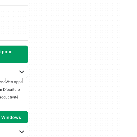
t pour
one
Web Apps
ur D'écriture
roductivité
r Windows