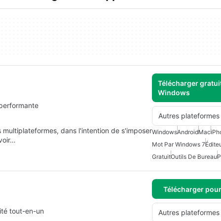
Télécharger gratui
Windows
 performante
Autres plateformes
s multiplateformes, dans l'intention de s'imposer
Windows
Android
Mac
iPh
 voir…
Mot Par Windows 7
Édite
Gratuit
Outils De Bureau
P
Télécharger pou
ité tout-en-un
Autres plateformes