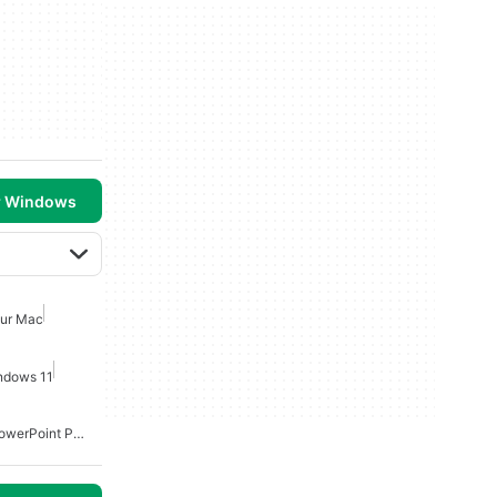
r Windows
our Mac
indows 11
Présentation Microsoft PowerPoint Pour Mac