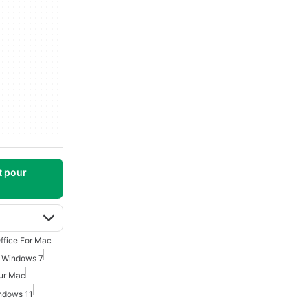
t pour
ffice For Mac
r Windows 7
our Mac
indows 11