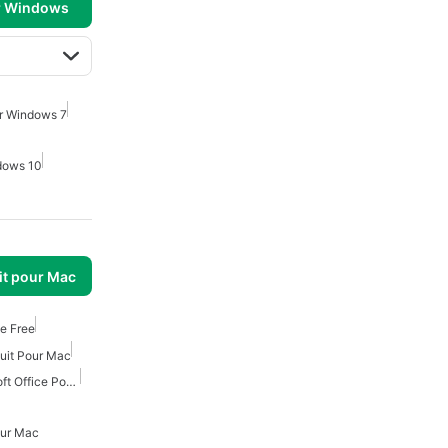
r Windows
or Windows 7
ndows 10
it pour Mac
te Free
tuit Pour Mac
Compatible Avec Microsoft Office Pour Mac
our Mac