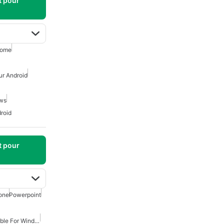
t pour
rome
ur Android
ows
roid
t pour
one
Powerpoint
Microsoft Office Compatible For Windows 7