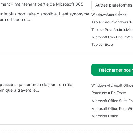
ment – maintenant partie de Microsoft 365
Autres plateformes
ur le plus populaire disponible. Il est synonyme
Windows
Android
Mac
ère efficace et…
Tableur Pour Windows 1
Tableur Pour Android
Micr
Microsoft Excel Pour Wi
Tableur Excel
Télécharger pou
puissant qui continue de jouer un rôle
Windows
Microsoft Office
démique à travers le…
Processeur De Texte
Microsoft Office Suite F
Microsoft Office Pour W
Microsoft Office