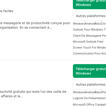
Télécharger gratui
Windows
s faciles
Autres plateformes
de messagerie et de productivité conçue pour
Windows
Android
Mac
Ch
l'organisation. En se connectant à…
Outlook Pour Windows 7
Client De Messagerie Po
Microsoft Outlook Free
Screen Touch For Wind
Communication Pour And
Télécharger gratui
Windows
Autres plateformes
tivité gratuite qui reste l'un des outils de
Windows
Android
Mac
iPh
 affaires et la…
Logiciel De Présentation