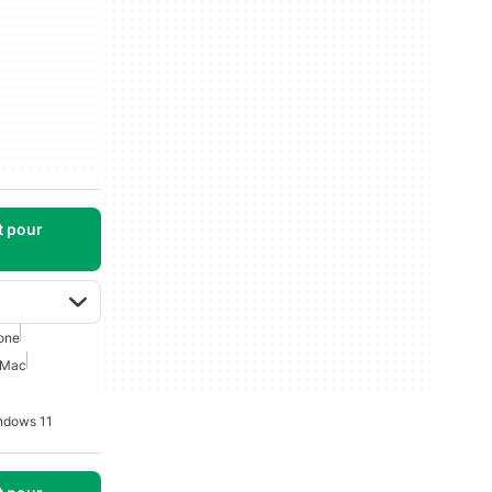
t pour
one
 Mac
indows 11