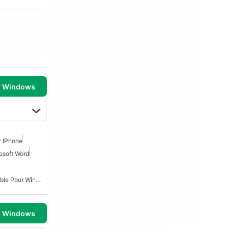
r Windows
r IPhone
osoft Word
Microsoft Office Compatible Pour Windows 7
r Windows