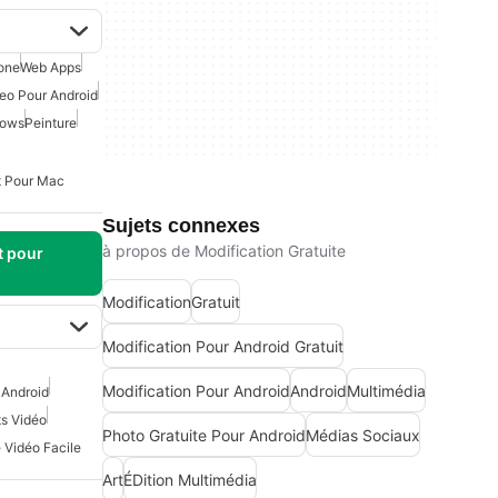
one
Web Apps
eo Pour Android
dows
Peinture
t Pour Mac
Sujets connexes
à propos de Modification Gratuite
t pour
Modification
Gratuit
Modification Pour Android Gratuit
Modification Pour Android
Android
Multimédia
 Android
ts Vidéo
Photo Gratuite Pour Android
Médias Sociaux
Vidéo Facile
Art
ÉDition Multimédia