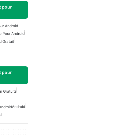
t pour
our Android
e Pour Android
d Gratuit
t pour
n Gratuits
Android
Android
d