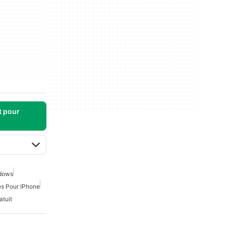
t pour
ndows
s Pour IPhone
tuit