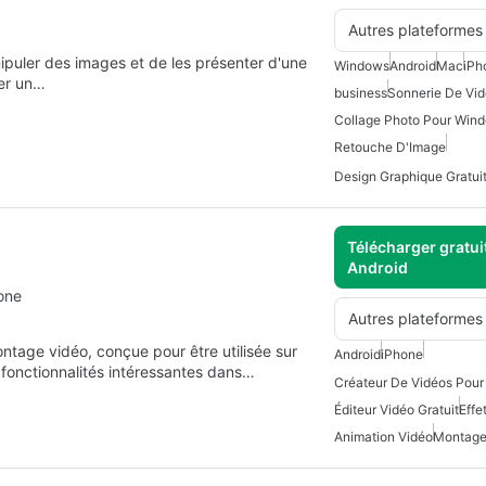
Autres plateformes
puler des images et de les présenter d'une
Windows
Android
Mac
iPh
ter un…
business
Sonnerie De Vid
Collage Photo Pour Win
Retouche D'Image
Design Graphique Gratui
Télécharger gratui
Android
one
Autres plateformes
ntage vidéo, conçue pour être utilisée sur
Android
iPhone
fonctionnalités intéressantes dans…
Créateur De Vidéos Pour
Éditeur Vidéo Gratuit
Effe
Animation Vidéo
Montage 