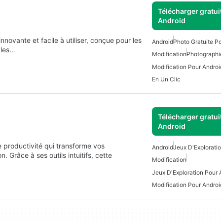
Télécharger gratui
Android
novante et facile à utiliser, conçue pour les
Android
Photo Gratuite P
yles…
Modification
Photographi
Modification Pour Androi
En Un Clic
Télécharger gratui
Android
e productivité qui transforme vos
Android
Jeux D'Exploratio
 Grâce à ses outils intuitifs, cette
Modification
Jeux D'Exploration Pour 
Modification Pour Androi