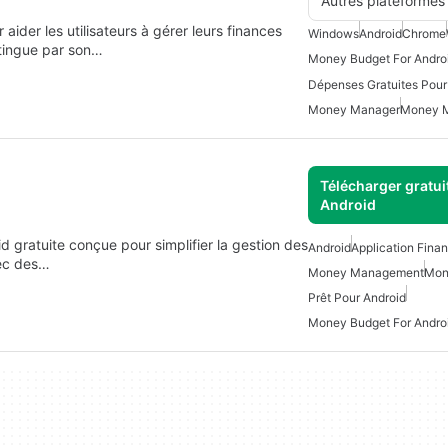
Autres plateformes
aider les utilisateurs à gérer leurs finances
Windows
Android
Chrome
tingue par son…
Money Budget For Andro
Dépenses Gratuites Pour
Money Manager
Money 
Télécharger gratui
Android
 gratuite conçue pour simplifier la gestion des
Android
Application Fina
vec des…
Money Management
Mon
Prêt Pour Android
Money Budget For Andro