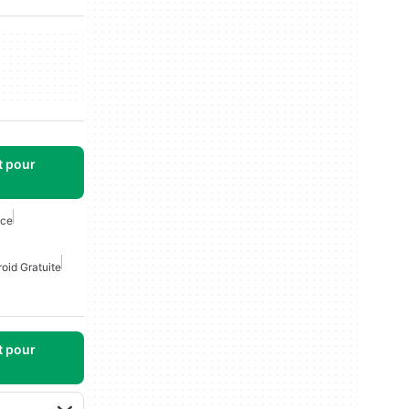
t pour
nce
oid Gratuite
t pour