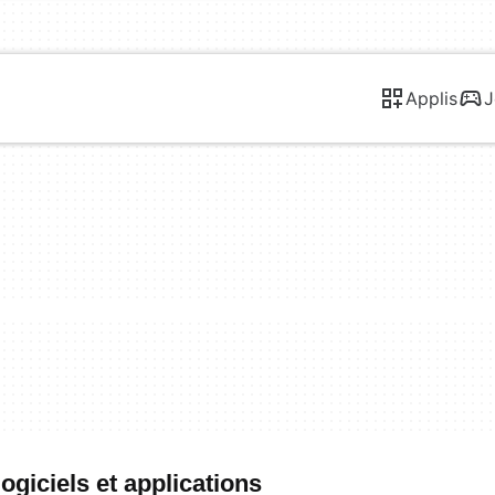
Applis
J
giciels et applications