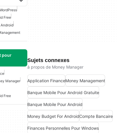
WordPress
id Free
 Android
Management
t pour
Sujets connexes
à propos de Money Manager
nce
Application Finance
Money Management
ey Manager
Banque Mobile Pour Android Gratuite
id Free
Banque Mobile Pour Android
Money Budget For Android
Compte Bancaire
Finances Personnelles Pour Windows