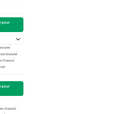
t pour
ancaire
oid Gratuite
on Finance
roid
t pour
es Gratuits