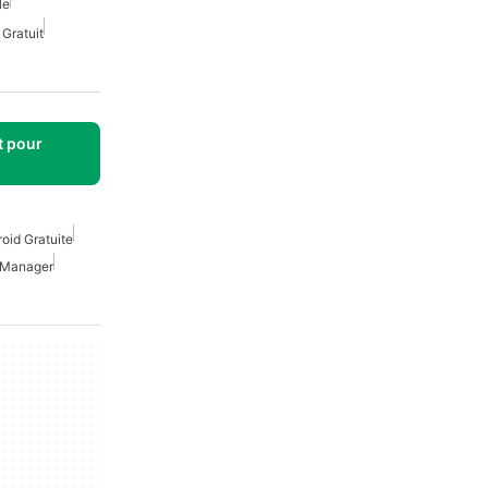
le
 Gratuit
t pour
oid Gratuite
Manager