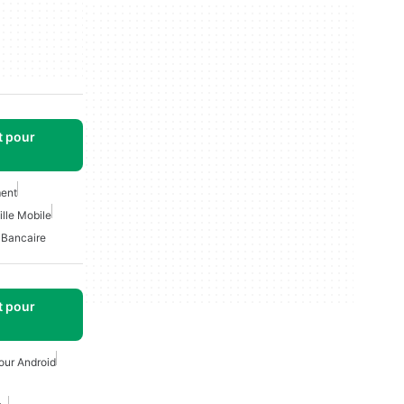
t pour
ent
ille Mobile
Bancaire
t pour
our Android