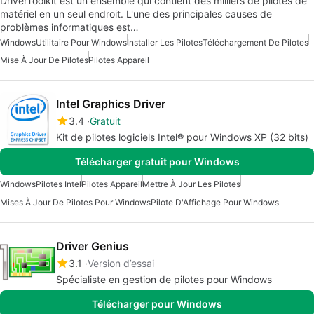
DriverToolkit est un ensemble qui contient des milliers de pilotes de
matériel en un seul endroit. L'une des principales causes de
problèmes informatiques est…
Windows
Utilitaire Pour Windows
Installer Les Pilotes
Téléchargement De Pilotes
Mise À Jour De Pilotes
Pilotes Appareil
Intel Graphics Driver
3.4
Gratuit
Kit de pilotes logiciels Intel® pour Windows XP (32 bits)
Télécharger gratuit pour Windows
Windows
Pilotes Intel
Pilotes Appareil
Mettre À Jour Les Pilotes
Mises À Jour De Pilotes Pour Windows
Pilote D'Affichage Pour Windows
Driver Genius
3.1
Version d’essai
Spécialiste en gestion de pilotes pour Windows
Télécharger pour Windows