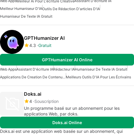
Web Apps
Assistant D'écriture IA
Meilleur Ai Pour L'écriture Créative
Meilleur Humaniseur D'IA
Outils De Rédaction D'articles D'IA
Humaniseur De Texte IA Gratuit
GPTHumanizer AI
4.3
Gratuit
GPTHumanizer AI Online
Web Apps
Assistant D'écriture IA
Rédacteur IA
Humaniseur De Texte IA Gratuit
Applications De Creation De Contenu Avec Intelligence Artificielle
Meilleurs Outils D'IA Pour Les Écrivains
Doks.ai
4
Souscription
Un programme basé sur un abonnement pour les
applications Web, par doks.
Doks.ai Online
Doks.ai est une application web basée sur un abonnement, qui