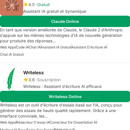
4.5
Gratuit
Assistant IA gratuit et dynamique
Claude Online
En tant que version améliorée de Claude, le Claude 2 d'Anthropic
s'appuie sur les mêmes technologies d'IA de nouvelle génération
pour produire des réponses…
Web Apps
Code IA
Chat IA
Assistant IA Gratuit
Assistant D'écriture IA
Chat IA Gratuit
Writeless
3.6
Souscription
Writeless : Assistant d'écriture AI efficace
Writeless Online
Writeless est un outil d'écriture d'essais basé sur l'IA, conçu pour
générer des essais de haute qualité rapidement. Grâce à une
interface conviviale, les…
Web Apps
Rédacteur D'essai IA
Correcteur De Dissertation AI
Rédacteur IA
Meilleur IA Pour Écrire Des Essais