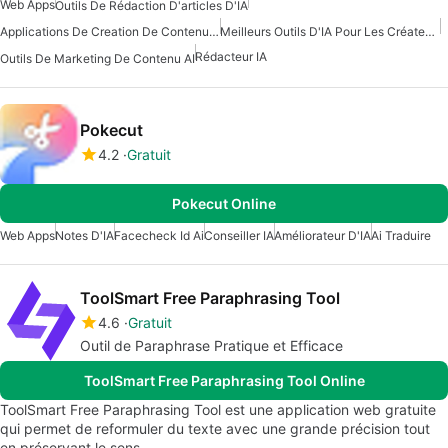
Web Apps
Outils De Rédaction D'articles D'IA
Applications De Creation De Contenu Avec Intelligence Artificielle
Meilleurs Outils D'IA Pour Les Créateurs De Contenu
Rédacteur IA
Outils De Marketing De Contenu AI
Pokecut
4.2
Gratuit
Pokecut Online
Web Apps
Notes D'IA
Facecheck Id Ai
Conseiller IA
Améliorateur D'IA
Ai Traduire
ToolSmart Free Paraphrasing Tool
4.6
Gratuit
Outil de Paraphrase Pratique et Efficace
ToolSmart Free Paraphrasing Tool Online
ToolSmart Free Paraphrasing Tool est une application web gratuite
qui permet de reformuler du texte avec une grande précision tout
en préservant le sens…