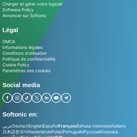
Charger et gérer votre logiciel
Software Policy
Annoncer sur Softonic
Légal
DMCA
Informations légales
Conditions d’utilisation
Politique de confidentialité
Cookie Policy
Paramètres des cookies
Social media
Softonic en:
عربي
Deutsch
English
Español
Français
Bahasa Indonesia
Italiano
日本語
한국어
Nederlands
Polski
Português
Русский
Svenska