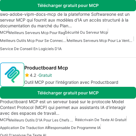
Télécharger gratuit pour MCP
swo-adobe-vipm-docs-mcp de la plateforme Softwareone est un
serveur MCP qui fournit aux modèles d'IA un accès structuré à la
documentation du marché du Plan…
MCP
Sécurité Du Serveur Mcp
Meilleurs Serveurs Mcp Pour Rag
Meilleurs Outils Mcp Pour Se Connecter Aux Données
Meilleurs Serveurs Mcp Pour La Vente Et Le Marketing D'affaires
Service De Conseil En Logiciels D'IA
Productboard Mcp
4.2
Gratuit
Outil MCP pour l'intégration avec Productboard
Télécharger gratuit pour MCP
Productboard MCP est un serveur basé sur le protocole Model
Context Protocol (MCP) qui permet aux assistants IA d'interagir
avec des espaces de travail…
MCP
Réécrivain De Texte AI Gratuit
Meilleurs Outils D'IA Pour Les Chefs De Produit
Application De Traduction AI
Responsable De Programme IA
Outil D'analyse De Texte AI