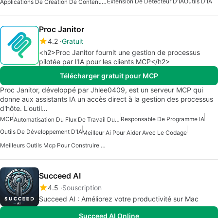
Extension De Détecteur D'IA
Outils D'IA
Applications De Creation De Contenu Avec Intelligence Artificielle
Proc Janitor
4.2
Gratuit
<h2>Proc Janitor fournit une gestion de processus
pilotée par l'IA pour les clients MCP</h2>
Télécharger gratuit pour MCP
Proc Janitor, développé par Jhlee0409, est un serveur MCP qui
donne aux assistants IA un accès direct à la gestion des processus
d'hôte. L'outil…
MCP
Responsable De Programme IA
Automatisation Du Flux De Travail Du Serveur Mcp
Outils De Développement D'IA
Meilleur Ai Pour Aider Avec Le Codage
Meilleurs Outils Mcp Pour Construire Des Agents D'IA
Succeed AI
4.5
Souscription
Succeed AI : Améliorez votre productivité sur Mac
Succeed AI Online