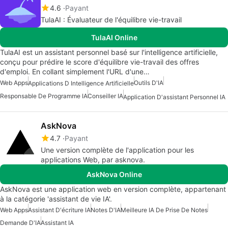
4.6
Payant
TulaAI : Évaluateur de l'équilibre vie-travail
TulaAI Online
TulaAI est un assistant personnel basé sur l'intelligence artificielle,
conçu pour prédire le score d'équilibre vie-travail des offres
d'emploi. En collant simplement l'URL d'une…
Web Apps
Outils D'IA
Applications D Intelligence Artificielle
Responsable De Programme IA
Conseiller IA
Application D'assistant Personnel IA
AskNova
4.7
Payant
Une version complète de l'application pour les
applications Web, par asknova.
AskNova Online
AskNova est une application web en version complète, appartenant
à la catégorie 'assistant de vie IA'.
Web Apps
Assistant D'écriture IA
Notes D'IA
Meilleure IA De Prise De Notes
Demande D'IA
Assistant IA