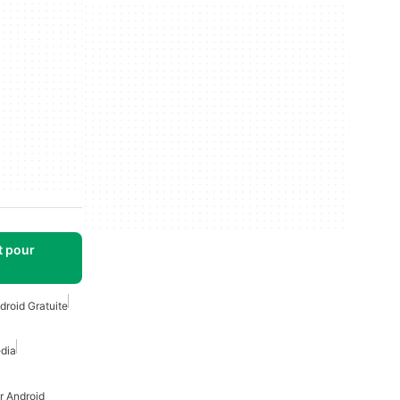
t pour
droid Gratuite
dia
r Android