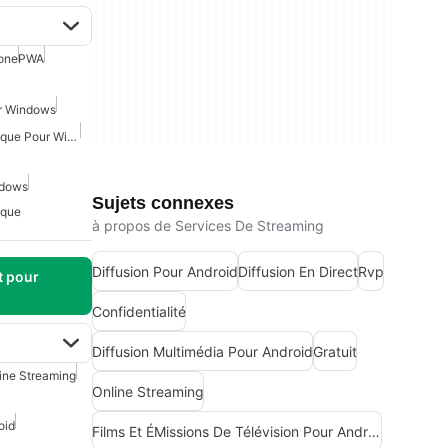
one
PWA
r Windows
Téléchargement De Musique Pour Windows 10
ndows
Sujets connexes
ique
à propos de Services De Streaming
Diffusion Pour Android
Diffusion En Direct
Rvp
t pour
Confidentialité
Diffusion Multimédia Pour Android
Gratuit
ine Streaming
Online Streaming
oid
Films Et ÉMissions De Télévision Pour Android