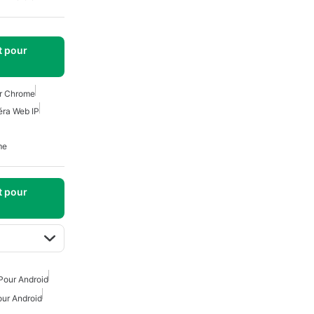
t pour
ur Chrome
ra Web IP
me
t pour
Pour Android
our Android