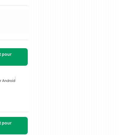
t pour
r Android
t pour