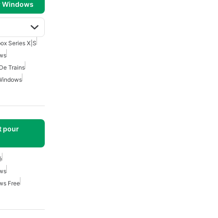
r Windows
ox Series X|S
ws
De Trains
 Windows
t pour
é
ws
ws Free