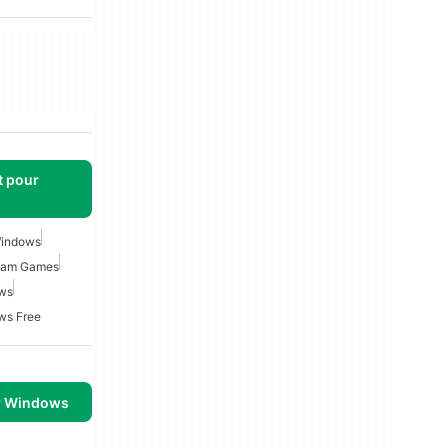
t pour
 Windows
eam Games
ws
ws Free
r Windows