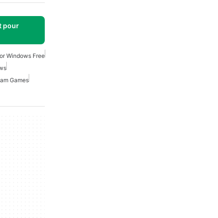
t pour
or Windows Free
ws
eam Games