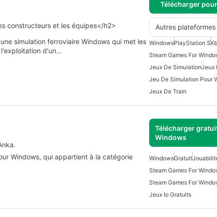
Télécharger pou
les constructeurs et les équipes</h2>
Autres plateformes
 une simulation ferroviaire Windows qui met les
Windows
PlayStation 5
Xb
l'exploitation d'un…
Steam Games For Windo
Jeux De Simulation
Jeux 
Jeu De Simulation Pour
Jeux De Train
Télécharger gratui
Windows
Anka.
pour Windows, qui appartient à la catégorie
Windows
Gratuit
Jouabilit
Steam Games For Windo
Steam Games For Windo
Jeux Io Gratuits