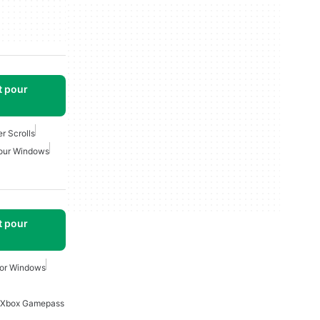
t pour
er Scrolls
our Windows
t pour
or Windows
 Xbox Gamepass