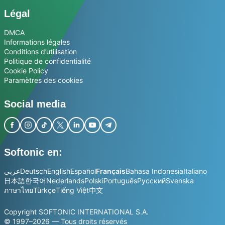
Légal
DMCA
Informations légales
Conditions d’utilisation
Politique de confidentialité
Cookie Policy
Paramètres des cookies
Social media
Softonic en:
عربي
Deutsch
English
Español
Français
Bahasa Indonesia
Italiano
日本語
한국어
Nederlands
Polski
Português
Русский
Svenska
ภาษาไทย
Türkçe
Tiếng Việt
中文
Copyright SOFTONIC INTERNATIONAL S.A.
© 1997–2026 — Tous droits réservés