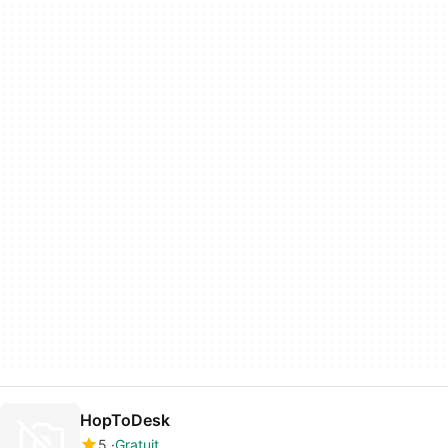
HopToDesk
5
Gratuit