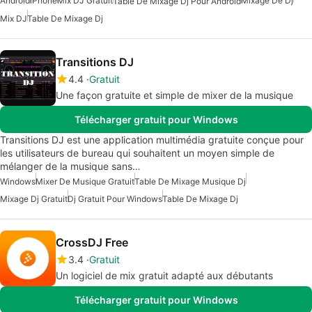
Android
iPhone
Mix DJ Gratuit
Mixage De Dj
Table De Mixage Dj Pour Android
Mix DJ
Table De Mixage Dj
Transitions DJ
4.4
Gratuit
Une façon gratuite et simple de mixer de la musique
Télécharger gratuit pour Windows
Transitions DJ est une application multimédia gratuite conçue pour
les utilisateurs de bureau qui souhaitent un moyen simple de
mélanger de la musique sans…
Windows
Mixer De Musique Gratuit
Table De Mixage Musique Dj
Mixage Dj Gratuit
Dj Gratuit Pour Windows
Table De Mixage Dj
CrossDJ Free
3.4
Gratuit
Un logiciel de mix gratuit adapté aux débutants
Télécharger gratuit pour Windows