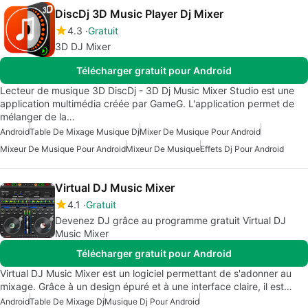
DiscDj 3D Music Player Dj Mixer
4.3
Gratuit
3D DJ Mixer
Télécharger gratuit pour Android
Lecteur de musique 3D DiscDj - 3D Dj Music Mixer Studio est une
application multimédia créée par GameG. L'application permet de
mélanger de la…
Android
Table De Mixage Musique Dj
Mixer De Musique Pour Android
Mixeur De Musique Pour Android
Mixeur De Musique
Effets Dj Pour Android
Virtual DJ Music Mixer
4.1
Gratuit
Devenez DJ grâce au programme gratuit Virtual DJ
Music Mixer
Télécharger gratuit pour Android
Virtual DJ Music Mixer est un logiciel permettant de s'adonner au
mixage. Grâce à un design épuré et à une interface claire, il est…
Android
Table De Mixage Dj
Musique Dj Pour Android