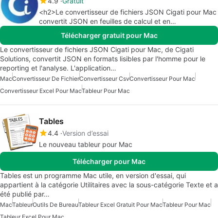
4.9
Gratuit
<h2>Le convertisseur de fichiers JSON Cigati pour Mac
convertit JSON en feuilles de calcul et en
documents</h2>
Télécharger gratuit pour Mac
Le convertisseur de fichiers JSON Cigati pour Mac, de Cigati
Solutions, convertit JSON en formats lisibles par l'homme pour le
reporting et l'analyse. L'application…
Mac
Convertisseur De Fichier
Convertisseur Csv
Convertisseur Pour Mac
Convertisseur Excel Pour Mac
Tableur Pour Mac
Tables
4.4
Version d’essai
Le nouveau tableur pour Mac
Télécharger pour Mac
Tables est un programme Mac utile, en version d'essai, qui
appartient à la catégorie Utilitaires avec la sous-catégorie Texte et a
été publié par…
Mac
Tableur
Outils De Bureau
Tableur Excel Gratuit Pour Mac
Tableur Pour Mac
Tableur Excel Pour Mac