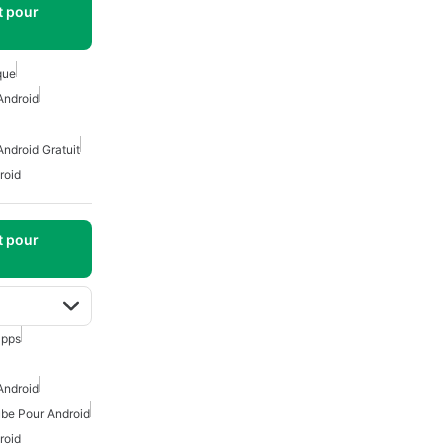
t pour
que
Android
ndroid Gratuit
roid
t pour
apps
Android
be Pour Android
roid