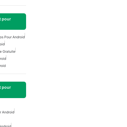
t pour
os Pour Android
oid
e Gratuite
roid
roid
t pour
r Android
Android