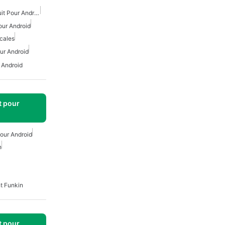
Créateur De Vidéos Gratuit Pour Android
our Android
cales
ur Android
 Android
t pour
our Android
n
t Funkin
t pour