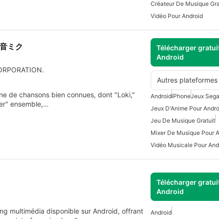
Vidéo Pour Android
初音ミク
Télécharger gratui
Android
 CORPORATION.
Autres plateformes
nne de chansons bien connues, dont "Loki,"
Android
iPhone
Jeux Sega
zer" ensemble,…
Jeux D'Anime Pour Andro
Jeu De Musique Gratuit
Mixer De Musique Pour A
Vidéo Musicale Pour And
Télécharger gratui
Android
ing multimédia disponible sur Android, offrant
Android