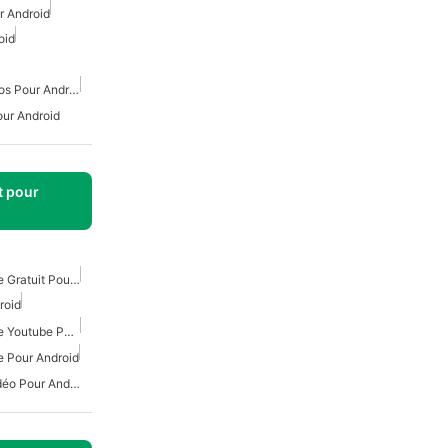
r Android
oid
Téléchargement De Vidéos Pour Android
our Android
t pour
Téléchargeur De Musique Gratuit Pour Android
roid
Téléchargeur De Musique Youtube Pour Android
 Pour Android
Tout Téléchargeur De Vidéo Pour Android