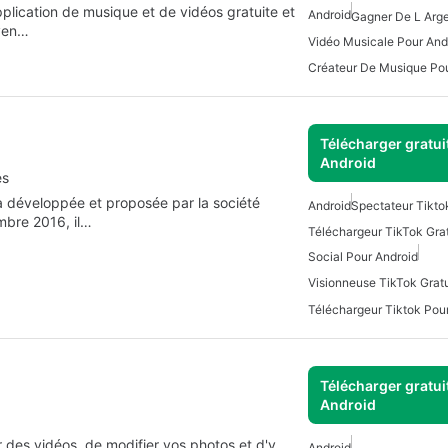
plication de musique et de vidéos gratuite et
Android
Gagner De L Arge
oyen…
Vidéo Musicale Pour And
Créateur De Musique Pou
Télécharger gratui
Android
es
a développée et proposée par la société
Android
Spectateur Tikto
embre 2016, il…
Social Pour Android
Téléchargeur Tiktok Pou
Télécharger gratui
Android
 des vidéos, de modifier vos photos et d'y
Android