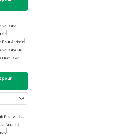
Téléchargeur De Musique Youtube Pour Android
roid
 Pour Android
Téléchargeur De Musique Youtube Gratuit Pour Android
Téléchargeur De Musique Gratuit Pour Android
t pour
Créateur De Vidéos Gratuit Pour Android
our Android
roid