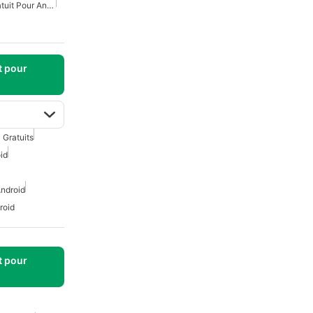
Créateur De Musique Gratuit Pour Android
t pour
 Gratuits
id
ndroid
roid
t pour