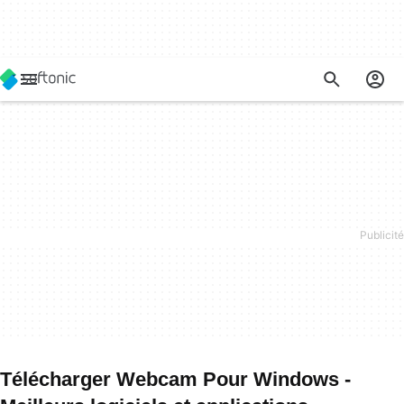
Télécharger Webcam Pour Windows -