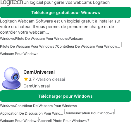
Un logiciel pour gérer vos webcams Logitech
Télécharger gratuit pour Windows
Logitech Webcam Software est un logiciel gratuit à installer sur
votre ordinateur. Il vous permet de prendre en charge et de
contrôler votre webcam…
Windows
Pilote De Webcam Pour Windows
Webcam
Pilote De Webcam Pour Windows 7
Contrôleur De Webcam Pour Windows 10
Webcam Pour Windows
CamUniversal
3.7
Version d’essai
CamUniversal
Télécharger pour Windows
Windows
Contrôleur De Webcam Pour Windows
Communication Pour Windows
Application De Discussion Pour Windows
Webcam Pour Windows
Appareil Photo Pour Windows 7