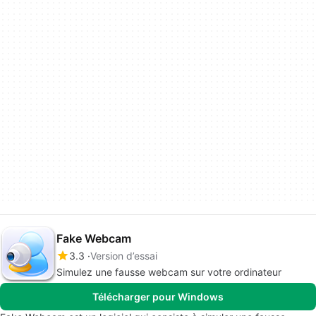
Fake Webcam
3.3
Version d’essai
Simulez une fausse webcam sur votre ordinateur
Télécharger pour Windows