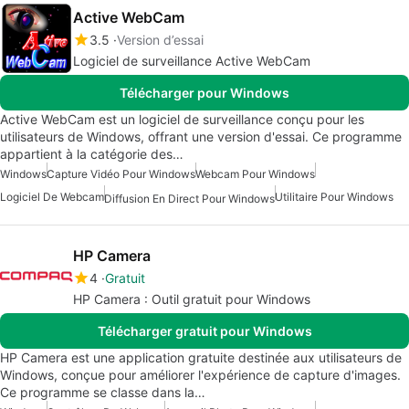
Active WebCam
3.5
Version d’essai
Logiciel de surveillance Active WebCam
Télécharger pour Windows
Active WebCam est un logiciel de surveillance conçu pour les
utilisateurs de Windows, offrant une version d'essai. Ce programme
appartient à la catégorie des…
Windows
Capture Vidéo Pour Windows
Webcam Pour Windows
Logiciel De Webcam
Utilitaire Pour Windows
Diffusion En Direct Pour Windows
HP Camera
4
Gratuit
HP Camera : Outil gratuit pour Windows
Télécharger gratuit pour Windows
HP Camera est une application gratuite destinée aux utilisateurs de
Windows, conçue pour améliorer l'expérience de capture d'images.
Ce programme se classe dans la…