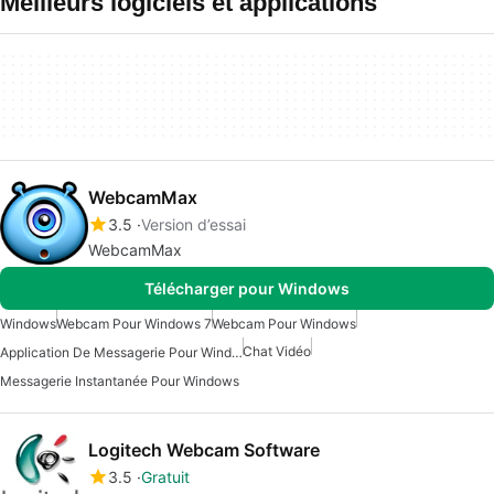
Meilleurs logiciels et applications
WebcamMax
3.5
Version d’essai
WebcamMax
Télécharger pour Windows
Windows
Webcam Pour Windows 7
Webcam Pour Windows
Chat Vidéo
Application De Messagerie Pour Windows
Messagerie Instantanée Pour Windows
Logitech Webcam Software
3.5
Gratuit