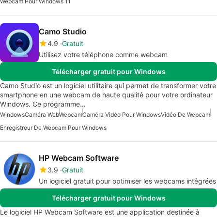
Webcam Pour Windows 11
Camo Studio
4.9
Gratuit
Utilisez votre téléphone comme webcam
Télécharger gratuit pour Windows
Camo Studio est un logiciel utilitaire qui permet de transformer votre
smartphone en une webcam de haute qualité pour votre ordinateur
Windows. Ce programme…
Windows
Caméra Web
Webcam
Caméra Vidéo Pour Windows
Vidéo De Webcam
Enregistreur De Webcam Pour Windows
HP Webcam Software
3.9
Gratuit
Un logiciel gratuit pour optimiser les webcams intégrées
Télécharger gratuit pour Windows
Le logiciel HP Webcam Software est une application destinée à