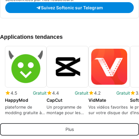
Suivez Softonic sur Telegram
Applications tendances
4.5
Gratuit
4.4
Gratuit
4.2
Gratuit
3
HappyMod
CapCut
VidMate
Soft
plateforme de
Un programme de
Vos vidéos favorites
le p
modding gratuite à
montage pour les
sur votre disque dur
d'ins
utiliser
réseaux sociaux
en-u
Plus