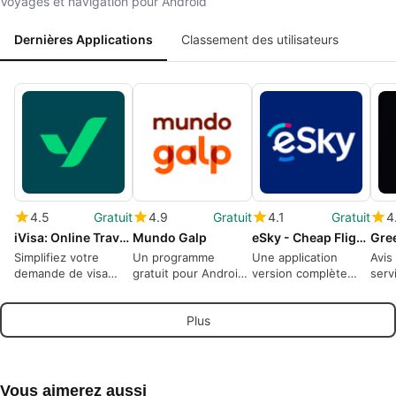
Voyages et navigation pour Android
Dernières Applications
Classement des utilisateurs
4.5
Gratuit
4.9
Gratuit
4.1
Gratuit
4
iVisa: Online Travel Visa ID
Mundo Galp
eSky - Cheap Flights Hotels
Gre
Simplifiez votre
Un programme
Une application
Avis
demande de visa
gratuit pour Android,
version complète
serv
avec iVisa
par Galp.
pour Android, par
loca
eSky Group - Vols
dire
Plus
Hôtels Voitures
pour
Offres.
Vous aimerez aussi