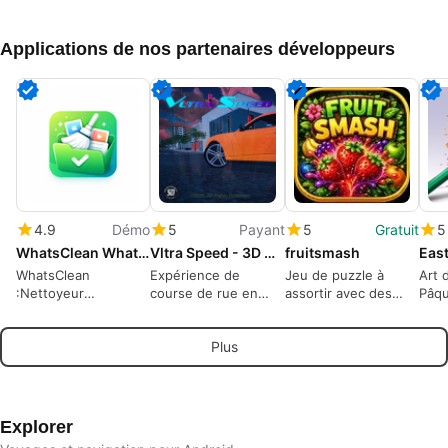
Applications de nos partenaires développeurs
4.9
Démo
5
Payant
5
Gratuit
5
WhatsClean WhatsApp Cleaner
Vltra Speed - 3D Car Racing
fruitsmash
WhatsClean
Expérience de
Jeu de puzzle à
Art 
:Nettoyeur
course de rue en
assortir avec des
Pâqu
WhatsApp
monde ouvert à
fruits
colo
grande vitesse
Plus
Explorer