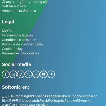
Charger et gérer votre logiciel
Software Policy
Annoncer sur Softonic
Légal
DMCA
Informations légales
Conditions d’utilisation
Politique de confidentialité
Cookie Policy
Paramètres des cookies
Social media
Softonic en:
عربي
Deutsch
English
Español
Français
Bahasa Indonesia
Italiano
日本語
한국어
Nederlands
Polski
Português
Русский
Svenska
ภาษาไทย
Türkçe
Tiếng Việt
中文