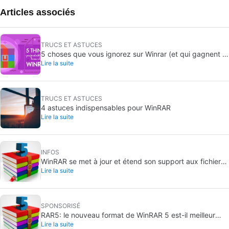
Articles associés
TRUCS ET ASTUCES
5 choses que vous ignorez sur Winrar (et qui gagnent à
Lire la suite
être connues)
TRUCS ET ASTUCES
4 astuces indispensables pour WinRAR
Lire la suite
INFOS
WinRAR se met à jour et étend son support aux fichiers
Lire la suite
BZIP2, LZMA et PPMd
RAR5: le nouveau format de WinRAR 5 est-il meilleur
Lire la suite
que 7-Zip ?