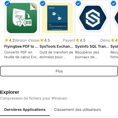
4.2
Version d’essai
4.5
Payant
4.5
Démo
4
Flyingbee PDF to Excel Converter
SysTools Exchange to Exchange Migration Tool
SysInfo SQL Transaction Log Recovery
Convertir PDF en
Outil de transfert de
Récupérer des
Récu
feuille de calcul Excel
données pour
journaux de
fich
(.xlsx .csv), 100%
serveurs Exchange :
transactions SQL
don
hors ligne,
Prioriser les
corrompus et
corr
Plus
récupération de
utilisateurs, filtrer les
restaurer facilement
rest
données en toute
éléments et
des enregistrements
des
sécurité et
surveiller les progrès
de base de données
per
confidentialité
en temps réel
perdus
Explorer
Compression de fichiers pour Windows
Dernières Applications
Classement des utilisateurs