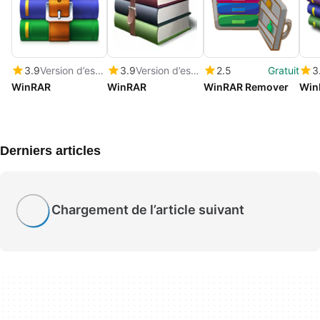
3.9
Version d’essai
3.9
Version d’essai
2.5
Gratuit
3
WinRAR
WinRAR
WinRAR Remover
Win
Derniers articles
Chargement de l’article suivant