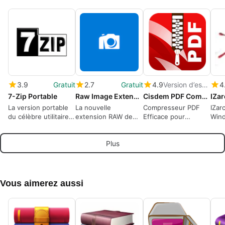
3.9
Gratuit
2.7
Gratuit
4.9
Version d’essai
4
7-Zip Portable
Raw Image Extension
Cisdem PDF Compressor
IZar
La version portable
La nouvelle
Compresseur PDF
IZar
du célèbre utilitaire
extension RAW de
Efficace pour
Wind
de compression
Microsoft pour
Windows
et u
Windows 10
d'im
Plus
Vous aimerez aussi