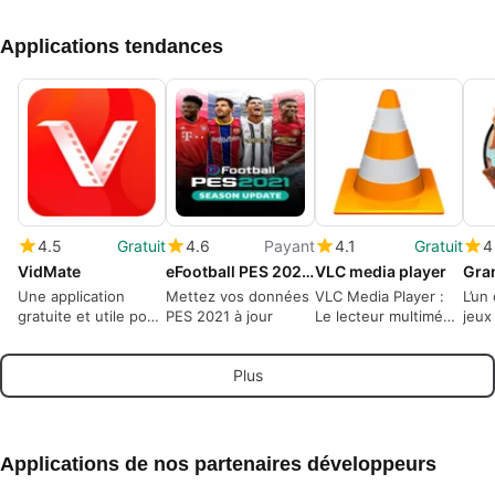
Applications tendances
4.5
Gratuit
4.6
Payant
4.1
Gratuit
4
VidMate
eFootball PES 2021 Season Update
VLC media player
Gra
Une application
Mettez vos données
VLC Media Player :
L’un
gratuite et utile pour
PES 2021 à jour
Le lecteur multimédia
jeux
télécharger
ultime toutes
ave
n'importe quelle
plateformes
ouve
Plus
vidéo d'Internet.
Applications de nos partenaires développeurs