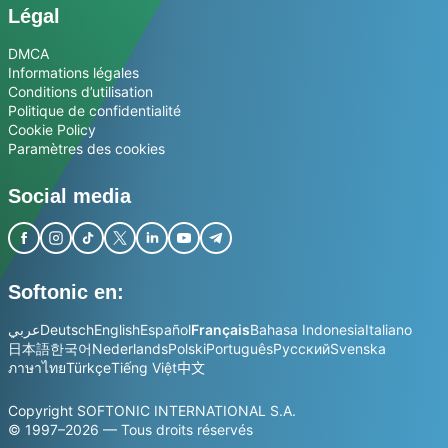
Légal
DMCA
Informations légales
Conditions d’utilisation
Politique de confidentialité
Cookie Policy
Paramètres des cookies
Social media
Softonic en:
عربي
Deutsch
English
Español
Français
Bahasa Indonesia
Italiano
日本語
한국어
Nederlands
Polski
Português
Русский
Svenska
ภาษาไทย
Türkçe
Tiếng Việt
中文
Copyright SOFTONIC INTERNATIONAL S.A.
© 1997–2026 — Tous droits réservés