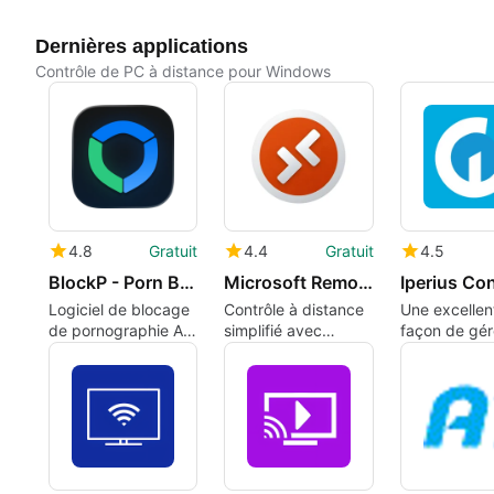
Dernières applications
Contrôle de PC à distance pour Windows
4.8
Gratuit
4.4
Gratuit
4.5
BlockP - Porn Blocker
Microsoft Remote Desktop
Iperius Co
Logiciel de blocage
Contrôle à distance
Une excellen
de pornographie AI
simplifié avec
façon de gér
pour Windows
Microsoft Remote
simultanéme
Desktop
plusieurs app