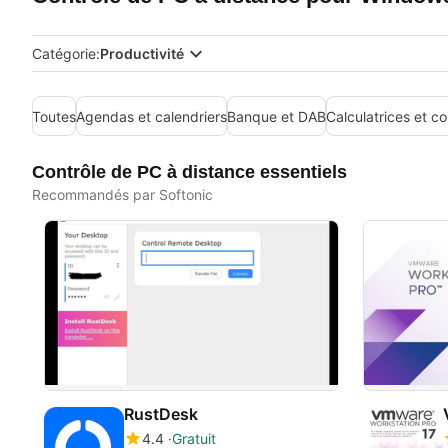
Catégorie:
Productivité
Toutes
Agendas et calendriers
Banque et DAB
Calculatrices et c
Contrôle de PC à distance essentiels
Recommandés par Softonic
RustDesk
4.4
Gratuit