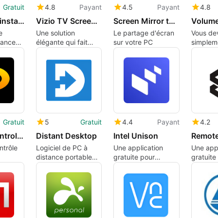
Gratuit
4.8
Payant
4.5
Payant
4.8
Action1 Uninstall Software Remotely
Vizio TV Screen Mirror
Screen Mirror to LG Smart TV.
Volum
e
Une solution
Le partage d'écran
Vous de
stance
élégante qui fait
sur votre PC
simplem
rtes
également office de
brancher
ite
miroir
Gratuit
5
Gratuit
4.4
Payant
4.2
Volume Control for Windows
Distant Desktop
Intel Unison
ntrôle
Logiciel de PC à
Une application
Une appl
distance portable
gratuite pour
gratuite
pour PC
connecter plusieurs
Windows
appareils
remote-ut
numériques