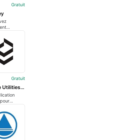
Gratuit
ey
vez
ent
 et jouer.
Gratuit
Remote Utilities Host
ication
 pour
, par
ilities-llc.