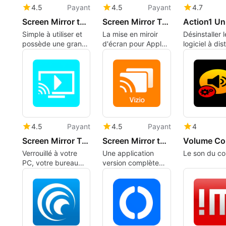
4.5
Payant
4.5
Payant
4.7
Screen Mirror to Sony TV.
Screen Mirror To Roku SmartTV
Simple à utiliser et
La mise en miroir
Désinstaller l
possède une grande
d'écran pour Apple
logiciel à di
qualité.
TV et Home Theater
Rapports Ale
Édition gratu
4.5
Payant
4.5
Payant
4
Screen Mirror To LG WebOS
Screen Mirror to Vizio
Verrouillé à votre
Une application
Le son du co
PC, votre bureau
version complète
n'est plus le vôtre.
pour Windows, par
Software‬.