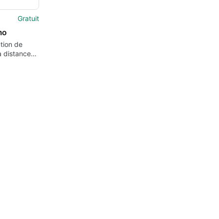
Gratuit
mo
tion de
à distance
et fiable