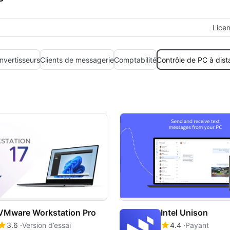
Lice
onvertisseurs
Clients de messagerie
Comptabilité
Contrôle de PC à dis
VMware Workstation Pro
Intel Unison
3.6
Version d’essai
4.4
Payant