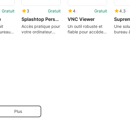
Gratuit
3
Gratuit
4
Gratuit
4.3
e
Splashtop Personal - Remote Desktop
VNC Viewer
Supre
it
Accès pratique pour
Un outil robuste et
Une solu
ureau à
votre ordinateur
fiable pour accéder
bureau 
personnel
à des bureaux
gratuite 
distants
Plus