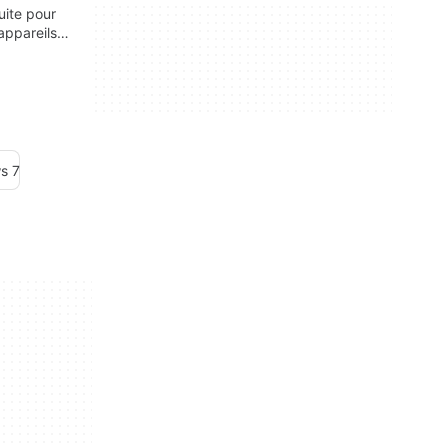
uite pour
appareils
s 7