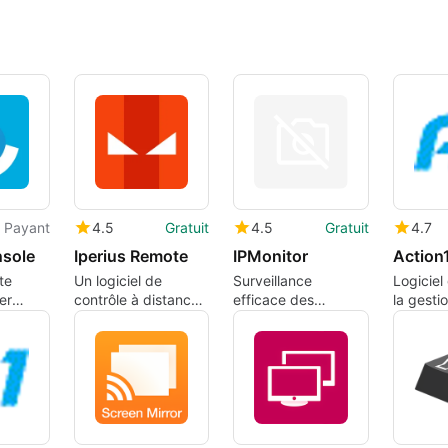
Payant
4.5
Gratuit
4.5
Gratuit
4.7
nsole
Iperius Remote
IPMonitor
te
Un logiciel de
Surveillance
Logiciel
er
contrôle à distance
efficace des
la gesti
nt
multiplateforme
adresses IP avec
à jour 
areils.
IPMonitor