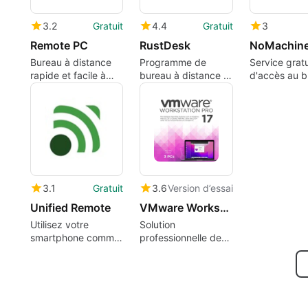
3.2
Gratuit
4.4
Gratuit
3
Remote PC
RustDesk
NoMachin
Bureau à distance
Programme de
Service gratu
rapide et facile à
bureau à distance à
d'accès au b
utiliser
code source ouvert
distance
3.1
Gratuit
3.6
Version d’essai
Unified Remote
VMware Workstation Pro
Utilisez votre
Solution
smartphone comme
professionnelle de
télécommande pour
virtualisation
votre PC ou Mac