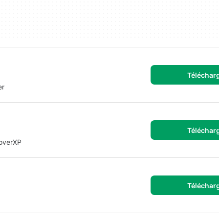
Téléchar
er
Téléchar
CoverXP
Téléchar