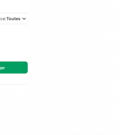
nce:
Toutes
ger