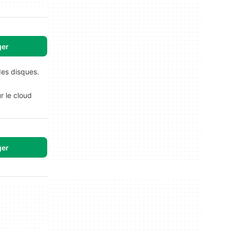
ger
des disques.
ur le cloud
ger