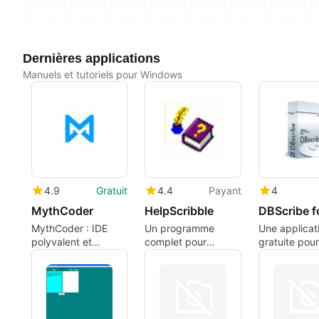
Dernières applications
Manuels et tutoriels pour Windows
4.9
Gratuit
4.4
Payant
4
MythCoder
HelpScribble
MythCoder : IDE
Un programme
Une applicat
polyvalent et
complet pour
gratuite pour
efficace
Windows, par Jan
Windows, pa
Goyvaerts.
Leadum Soft