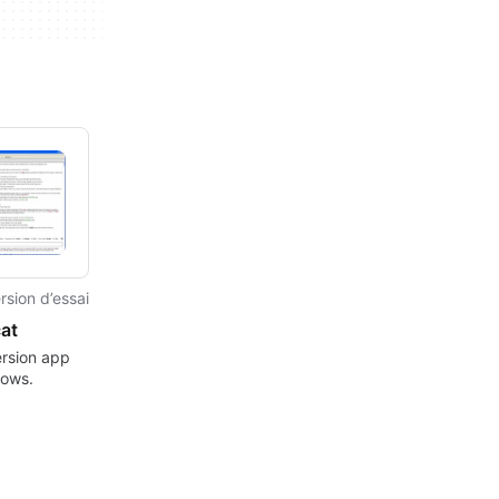
rsion d’essai
at
version app
dows.