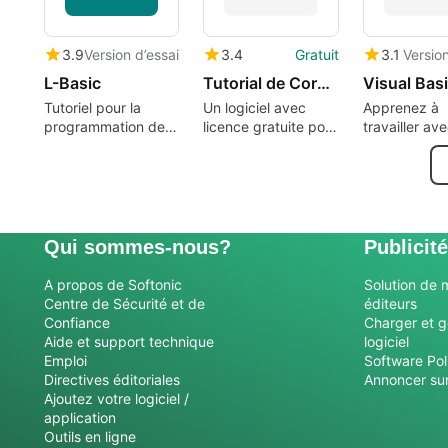
3.9
Version d’essai
3.4
Gratuit
3.1
Version
L-Basic
Tutorial de CorelDraw 10
Tutoriel pour la
Un logiciel avec
Apprenez à
programmation de
licence gratuite pour
travailler av
base
Mac‚ par Mixage
bases de do
Software
et Visual Bas
Qui sommes-nous?
Publicité
A propos de Softonic
Solution de 
Centre de Sécurité et de
éditeurs
Confiance
Charger et g
Aide et support technique
logiciel
Emploi
Software Pol
Directives éditoriales
Annoncer sur
Ajoutez votre logiciel /
application
Outils en ligne