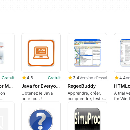
Gratuit
4.6
Gratuit
3.4
Version d’essai
4.4
Ve
DBScribe for MySQL
Java for Everyone
RegexBuddy
HTMLc
ion
Obtenez le Java
Apprendre, créer,
A trial 
pour tous !
comprendre, tester,
for Win
r
utiliser et
ware.
sauvegarder les
expressions
régulières