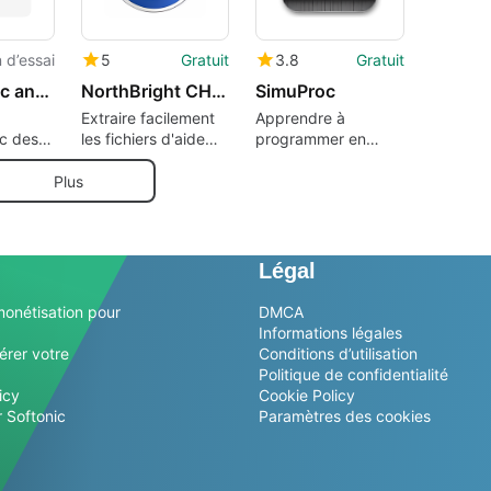
 d’essai
5
Gratuit
3.8
Gratuit
Visual Basic and Databases
NorthBright CHM Tool
SimuProc
Extraire facilement
Apprendre à
ec des
les fichiers d'aide
programmer en
nnées
CHM
assembleur
ic
Plus
Légal
monétisation pour
DMCA
Informations légales
érer votre
Conditions d’utilisation
Politique de confidentialité
icy
Cookie Policy
 Softonic
Paramètres des cookies