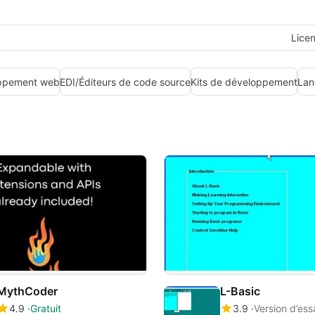
Lice
ppement web
EDI/Éditeurs de code source
Kits de développement
Lan
MythCoder
L-Basic
4.9
Gratuit
3.9
Version d’ess