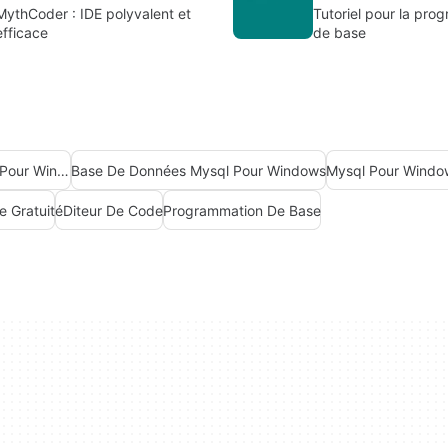
MythCoder : IDE polyvalent et
Tutoriel pour la pro
efficace
de base
Base De Données Mysql Gratuite Pour Windows
Base De Données Mysql Pour Windows
Mysql Pour Windo
e Gratuit
éDiteur De Code
Programmation De Base