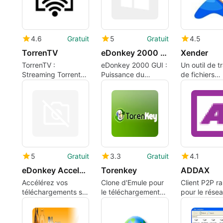
4.6
Gratuit
5
Gratuit
4.5
TorrenTV
eDonkey 2000 GUI
Xender
TorrenTV :
eDonkey 2000 GUI :
Un outil de t
Streaming Torrents
Puissance du
de fichiers
Simplifié
partage de fichiers
multiplatefo
fiable
5
Gratuit
3.3
Gratuit
4.1
eDonkey Acceleration Patch
Torenkey
ADDAX
Accélérez vos
Clone d'Emule pour
Client P2P r
téléchargements sur
le téléchargement
pour le rése
eDonkey
de torrents
Gnutella