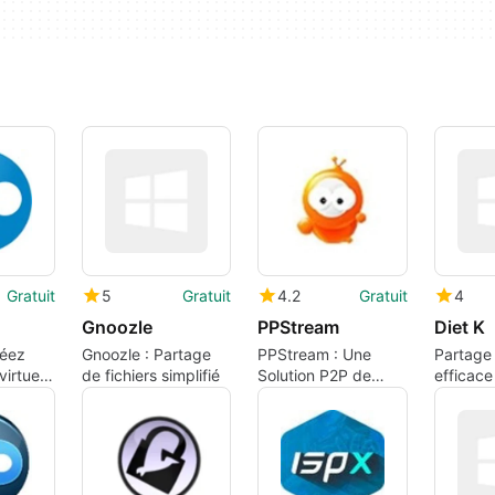
Gratuit
5
Gratuit
4.2
Gratuit
4
Gnoozle
PPStream
Diet K
réez
Gnoozle : Partage
PPStream : Une
Partage 
irtuels
de fichiers simplifié
Solution P2P de
efficace
Télévision