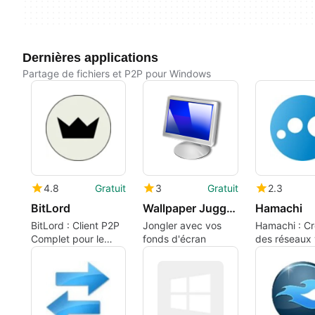
Dernières applications
Partage de fichiers et P2P pour Windows
4.8
Gratuit
3
Gratuit
2.3
BitLord
Wallpaper Juggler
Hamachi
BitLord : Client P2P
Jongler avec vos
Hamachi : C
Complet pour le
fonds d'écran
des réseaux v
Partage de Fichiers
facilement