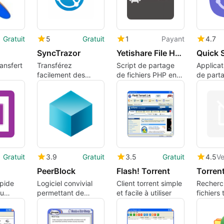
Gratuit
5
Gratuit
1
Payant
4.7
SyncTrazor
Yetishare File Hosting Script
Quick 
ransfert
Transférez
Script de partage
Applicat
facilement des
de fichiers PHP en
de part
rme
données avec cette
ligne
fichiers 
application.
appareils
Gratuit
3.9
Gratuit
3.5
Gratuit
4.5
Ve
PeerBlock
Flash! Torrent
apide
Logiciel convivial
Client torrent simple
Recherc
au
permettant de
et facile à utiliser
fichiers 
bloquer l'accès à un
mots-clé
ordinateur par des
catégori
réseaux non