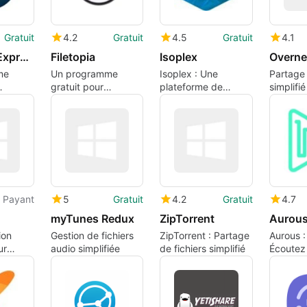
Gratuit
4.2
Gratuit
4.5
Gratuit
4.1
MediaFire Express
Filetopia
Isoplex
Overne
me
Un programme
Isoplex : Une
Partage 
gratuit pour
plateforme de
simplifi
r
Windows, par
partage de films
Overnet
Filetopia Inc..
Payant
5
Gratuit
4.2
Gratuit
4.7
myTunes Redux
ZipTorrent
Aurou
ion
Gestion de fichiers
ZipTorrent : Partage
Aurous :
ur
audio simplifiée
de fichiers simplifié
Écoutez 
r
Musique
..