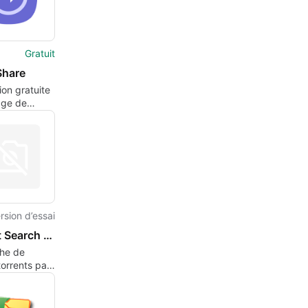
Gratuit
Share
ion gratuite
age de
pour les
 sans fil
rsion d’essai
Torrent Search Expert
he de
torrents par
s et par
e