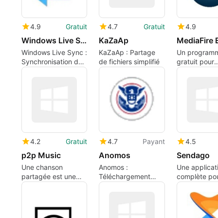
4.9
Gratuit
4.7
Gratuit
4.9
Windows Live Sync
KaZaAp
Windows Live Sync :
KaZaAp : Partage
Un program
Synchronisation de
de fichiers simplifié
gratuit pour
fichiers efficace
Windows, pa
MediaFire.
4.2
Gratuit
4.7
Payant
4.5
p2p Music
Anomos
Sendago
Une chanson
Anomos :
Une applicat
partagée est une
Téléchargement
complète po
chanson doublée
Anonyme sur
Windows, pa
BitTorrent
Sendago Ltd