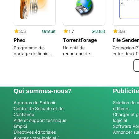
3.5
Gratuit
1.7
Gratuit
3.8
Phex
TorrentForage
File Sender
Programme de
Un outil de
Connexion P
partage de fichiers
recherche de
entre deux 
fonctionnant sur le
fichiers torrents
réseau Gnutella
pour les utilisateurs
occasionnels
Qui sommes-nous?
Publicité
A propos de Softonic
Solution de 
Centre de Sécurité et de
éditeurs
Confiance
Charger et g
Aide et support technique
logiciel
Emploi
Software Pol
Directives éditoriales
Annoncer sur
Ajoutez votre logiciel /