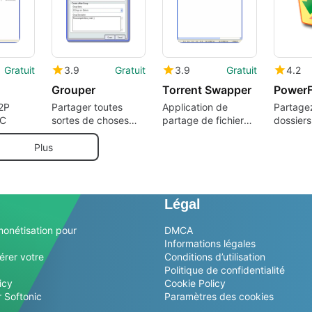
autorisés
Gratuit
3.9
Gratuit
3.9
Gratuit
4.2
Grouper
Torrent Swapper
PowerF
2P
Partager toutes
Application de
Partagez
PC
sortes de choses
partage de fichiers
dossiers
avec vos amis via
P2P basée sur
PC sur 
P2P
BitTorrent
local ou 
Plus
Légal
monétisation pour
DMCA
Informations légales
érer votre
Conditions d’utilisation
Politique de confidentialité
icy
Cookie Policy
 Softonic
Paramètres des cookies