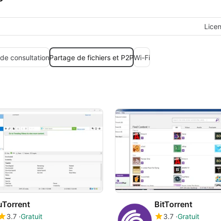
Lice
 de consultation
Partage de fichiers et P2P
Wi-Fi
uTorrent
BitTorrent
3.7
Gratuit
3.7
Gratuit