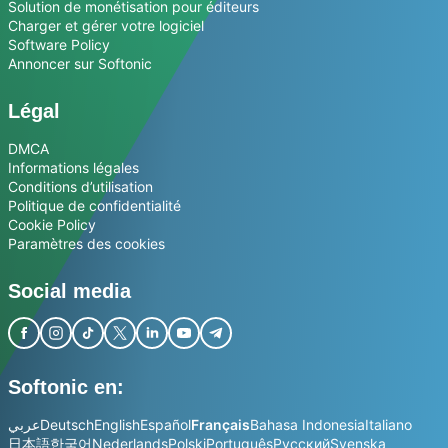
Solution de monétisation pour éditeurs
Charger et gérer votre logiciel
Software Policy
Annoncer sur Softonic
Légal
DMCA
Informations légales
Conditions d’utilisation
Politique de confidentialité
Cookie Policy
Paramètres des cookies
Social media
Softonic en:
عربي
Deutsch
English
Español
Français
Bahasa Indonesia
Italiano
日本語
한국어
Nederlands
Polski
Português
Русский
Svenska