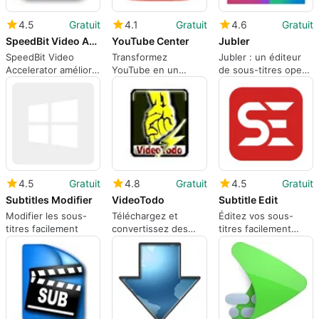
4.5
Gratuit
4.1
Gratuit
4.6
Gratuit
SpeedBit Video Accelerator
YouTube Center
Jubler
SpeedBit Video
Transformez
Jubler : un éditeur
Accelerator améliore
YouTube en un
de sous-titres open-
la lecture en
lecteur configurable
source pour une
streaming et réduit
avec YouTube
synchronisation et
le buffering
Center
une traduction
précises
4.5
Gratuit
4.8
Gratuit
4.5
Gratuit
Subtitles Modifier
VideoTodo
Subtitle Edit
Modifier les sous-
Téléchargez et
Éditez vos sous-
titres facilement
convertissez des
titres facilement
vidéos facilement
avec Subtitle Edit