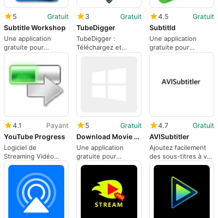
5
Gratuit
3
Gratuit
4.5
Gratuit
Subtitle Workshop
TubeDigger
Subtitld
Une application
TubeDigger :
Une application
gratuite pour
Téléchargez et
gratuite pour
Windows, par
enregistrez des
Windows, par Jonatã
UruSoft.
vidéos facilement
Bolzan Loss.
4.1
Payant
5
Gratuit
4.7
Gratuit
YouTube Progress
Download Movie Subtitles
AVISubtitler
Logiciel de
Une application
Ajoutez facilement
Streaming Vidéo
gratuite pour
des sous-titres à vos
pour Windows
Windows, par DMS.
vidéos