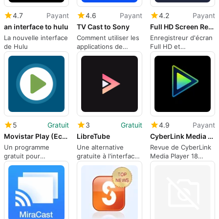
4.7
Payant
4.6
Payant
4.2
Payant
an interface to hulu
TV Cast to Sony
Full HD Screen Recorder and Voice Recorder For Games
La nouvelle interface
Comment utiliser les
Enregistreur d'écran
de Hulu
applications de
Full HD et
casting TV sur vos
enregistreur vocal
téléphones Android
pour les jeux.
et Windows.
5
Gratuit
3
Gratuit
4.9
Payant
Movistar Play (Ecuador)
LibreTube
CyberLink Media Player 18 Standard
Un programme
Une alternative
Revue de CyberLink
gratuit pour
gratuite à l'interface
Media Player 18
Windows, par
YouTube
Standard
Telefónica
Internacional SAU.