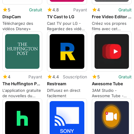
5
Gratuit
4.8
Payant
4
Gratuit
DispCam
TV Cast to LG
Free Video Editor & Movie Maker
Téléchargez des
Cast TV pour LG -
Créez vos propres
vidéos Disney+
Regardez des vidéos
films avec cet
sur votre téléviseur
éditeur vidéo gratuit.
LG depuis votre
appareil Android ou
iOS.
4
Payant
4.4
Souscription
5
Gratuit
The Huffington Post
Restream
Awesome Tube
L'application gratuite
Diffusez en direct
3AM Studio -
de nouvelles du
facilement
Awesome Tube -
Huffington Post.
Lecture de vidéos
YouTube sur
Windows 10