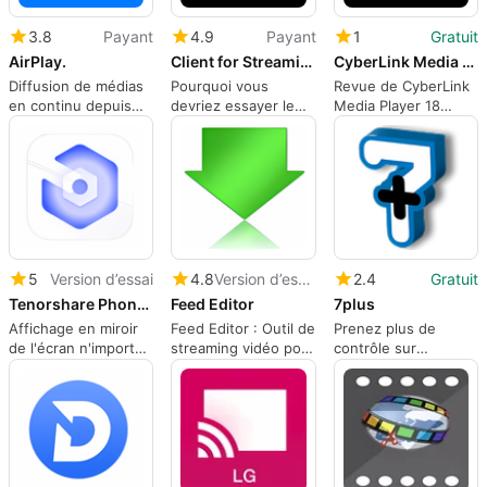
3.8
Payant
4.9
Payant
1
Gratuit
AirPlay.
Client for Streaming PRO
CyberLink Media Player 18 Essential
Diffusion de médias
Pourquoi vous
Revue de CyberLink
en continu depuis
devriez essayer le
Media Player 18
votre iPhone, iPad
client pour le
Essential
ou Mac avec AirPlay.
streaming PRO
5
Version d’essai
4.8
Version d’essai
2.4
Gratuit
Tenorshare Phone Mirror
Feed Editor
7plus
Affichage en miroir
Feed Editor : Outil de
Prenez plus de
de l'écran n'importe
streaming vidéo pour
contrôle sur
quand, n'importe où.
Windows
Windows.