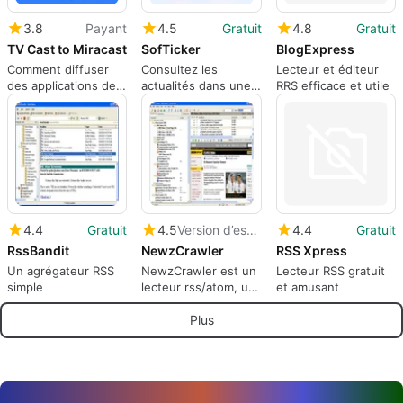
3.8
Payant
4.5
Gratuit
4.8
Gratuit
TV Cast to Miracast
SofTicker
BlogExpress
Comment diffuser
Consultez les
Lecteur et éditeur
des applications de
actualités dans une
RRS efficace et utile
streaming TV sur
barre de défilement
une télévision
horizontale
compatible Miracast
personnalisable
4.4
Gratuit
4.5
Version d’essai
4.4
Gratuit
RssBandit
NewzCrawler
RSS Xpress
Un agrégateur RSS
NewzCrawler est un
Lecteur RSS gratuit
simple
lecteur rss/atom, un
et amusant
agrégateur de
nouvelles, un
Plus
navigateur et un
client de blog.