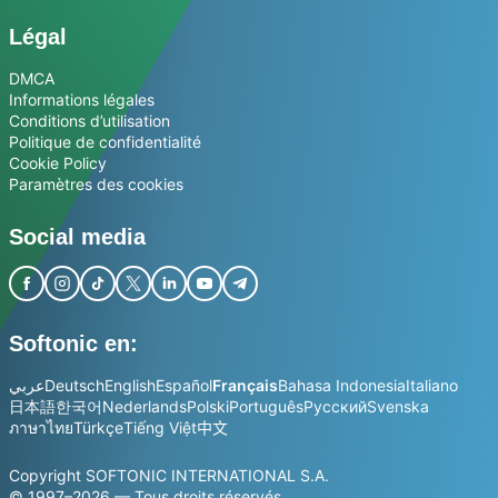
Légal
DMCA
Informations légales
Conditions d’utilisation
Politique de confidentialité
Cookie Policy
Paramètres des cookies
Social media
Softonic en:
عربي
Deutsch
English
Español
Français
Bahasa Indonesia
Italiano
日本語
한국어
Nederlands
Polski
Português
Русский
Svenska
ภาษาไทย
Türkçe
Tiếng Việt
中文
Copyright SOFTONIC INTERNATIONAL S.A.
© 1997–2026 — Tous droits réservés