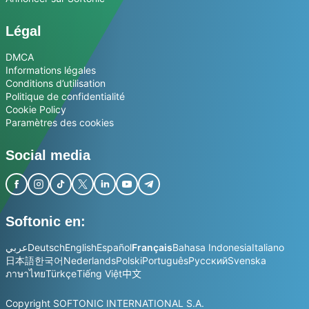
Légal
DMCA
Informations légales
Conditions d’utilisation
Politique de confidentialité
Cookie Policy
Paramètres des cookies
Social media
Softonic en:
عربي
Deutsch
English
Español
Français
Bahasa Indonesia
Italiano
日本語
한국어
Nederlands
Polski
Português
Русский
Svenska
ภาษาไทย
Türkçe
Tiếng Việt
中文
Copyright SOFTONIC INTERNATIONAL S.A.